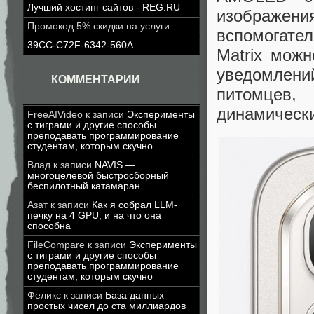
Лучший хостинг сайтов - REG.RU
изображен
Промокод 5% скидки на услуги
вспомогате
39CC-C72F-6342-560A
Matrix мож
уведомлени
КОММЕНТАРИИ
питомцев, 
динамически
FreeAIVideo
к записи
Эксперименты
с тиграми и другие способы
преподавать программирование
студентам, которым скучно
Влад
к записи
NAVIS —
многоцелевой быстросборный
беспилотный катамаран
Азат
к записи
Как я собрал LLM-
печку на 4 GPU, и на что она
способна
FileCompare
к записи
Эксперименты
с тиграми и другие способы
преподавать программирование
студентам, которым скучно
Феликс
к записи
База данных
простых чисел до ста миллиардов