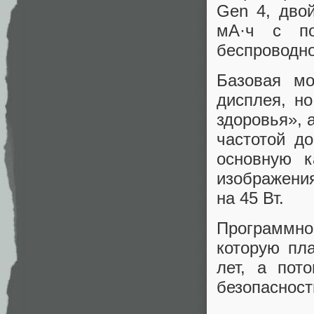
Gen 4, дво
мА·ч с по
беспроводно
Базовая мо
дисплея, н
здоровья», 
частотой до
основную к
изображени
на 45 Вт.
Программно
которую пл
лет, а пот
безопасност