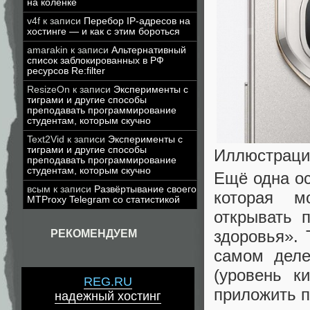
на коленке
v4f
к записи
Перебор IP-адресов на
хостинге — и как с этим бороться
amarakin
к записи
Альтернативный
список заблокированных в РФ
ресурсов Re:filter
ResizeOn
к записи
Эксперименты с
тиграми и другие способы
преподавать программирование
студентам, которым скучно
Text2Vid
к записи
Эксперименты с
тиграми и другие способы
Иллюстрация:
преподавать программирование
студентам, которым скучно
Ещё одна о
всым
к записи
Развёртывание своего
которая м
MTProxy Telegram со статистикой
открывать 
здоровья». 
РЕКОМЕНДУЕМ
самом деле
(уровень к
REG.RU
приложить п
надежный хостинг