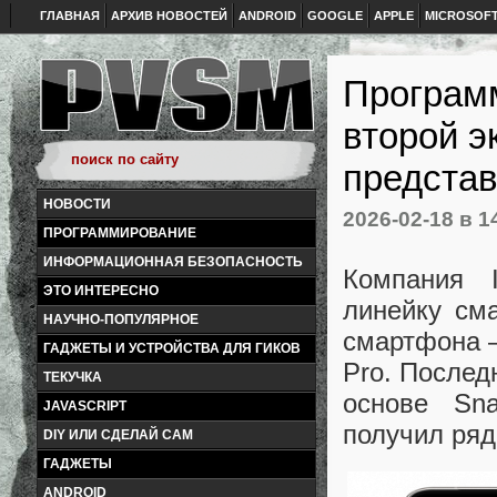
ГЛАВНАЯ
АРХИВ НОВОСТЕЙ
ANDROID
GOOGLE
APPLE
MICROSOF
Программ
второй эк
представ
НОВОСТИ
2026-02-18
в 1
ПРОГРАММИРОВАНИЕ
ИНФОРМАЦИОННАЯ БЕЗОПАСНОСТЬ
Компания 
ЭТО ИНТЕРЕСНО
линейку см
НАУЧНО-ПОПУЛЯРНОЕ
смартфона —
ГАДЖЕТЫ И УСТРОЙСТВА ДЛЯ ГИКОВ
Pro. Послед
ТЕКУЧКА
основе Sna
JAVASCRIPT
получил ряд
DIY ИЛИ СДЕЛАЙ САМ
ГАДЖЕТЫ
ANDROID