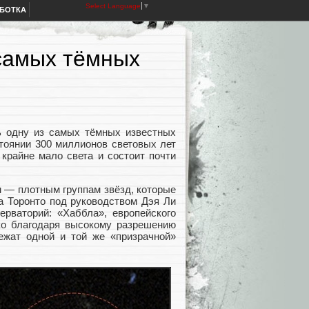
Select Language
▼
АБОТКА
самых тёмных
ь одну из самых тёмных известных
тоянии 300 миллионов световых лет
 крайне мало света и состоит почти
 — плотным группам звёзд, которые
а Торонто под руководством Дэя Ли
ерваторий: «Хаббла», европейского
ько благодаря высокому разрешению
ежат одной и той же «призрачной»