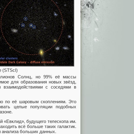
e (STScI)
ллионов Солнц, но 99% её массы
имое для образования новых звёзд,
и взаимодействиями с соседями в
но по её шаровым скоплениям. Это
вовать целые популяции подобных
азоне.
й «Евклид», будущего телескопа им.
аходить всё больше таких галактик.
и анализа больших данных.