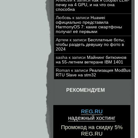
Алексей
к записи
Как я собрал LLM-
печку на 4 GPU, и на что она
способна
Любовь
к записи
Huawei
официально представила
HarmonyOS 7: какие смартфоны
получат её первыми
Артем
к записи
Бесплатные боты,
чтобы раздеть девушку по фото в
2024
sasha
к записи
Майнинг биткоинов
на 55-летнем ветеране IBM 1401
Roman
к записи
Реализация ModBus
RTU Slave на stm32
РЕКОМЕНДУЕМ
REG.RU
надежный хостинг
Промокод на скидку 5%
REG.RU