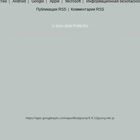
стей
|
Android
|
Google
|
Apple
|
Microsoft
|
Информационная безопасно
Публикации RSS
|
Комментарии RSS
© 2010-2026 PVSM.RU
Все права на материалы принадлежат их авторам.
сайта являются
архивные копии материалов
по ИТ тематике Рунета, взятые
из открытых и 
https://ajax.googleapis.com/ajax/libs/jquery/3.4.1/jquery.min.js