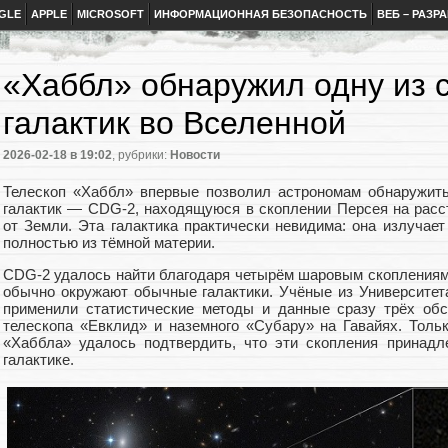
GLE
APPLE
MICROSOFT
ИНФОРМАЦИОННАЯ БЕЗОПАСНОСТЬ
ВЕБ – РАЗР
«Хаббл» обнаружил одну из 
галактик во Вселенной
2026-02-18
в 19:02
, рубрики:
Новости
Телескоп «Хаббл» впервые позволил астрономам обнаружит
галактик — CDG-2, находящуюся в скоплении Персея на расс
от Земли. Эта галактика практически невидима: она излучает
полностью из тёмной материи.
CDG-2 удалось найти благодаря четырём шаровым скоплениям
обычно окружают обычные галактики. Учёные из Университет
применили статистические методы и данные сразу трёх обс
телескопа «Евклид» и наземного «Субару» на Гавайях. Тол
«Хаббла» удалось подтвердить, что эти скопления принадл
галактике.