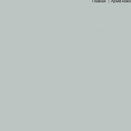
Главная
|
Архив ново
Основными материалами 