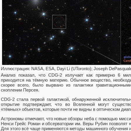
Иллюстрация: NASA, ESA, Dayi Li (UToronto); Joseph DePasqual
Анализ показал, что CDG-2 излучает как примерно 6 ми
приходится на тёмную материю. Обычное вещество, необход
скорее всего, было вырвано из галактики гравитационным
скоплении Персея.
CDG-2 стала первой галактикой, обнаруженной исключитель
открытие подтверждает, что во Вселенной могут сущест
«тёмных» объектов, которые почти не видны в оптическом диап
Астрономы отмечают, что новые обзоры неба с помощью мисси
Ненси Грейс Роман и обсерватории им. Веры Рубин позволят н
Для этого всё чаще применяются методы машинного обучения 