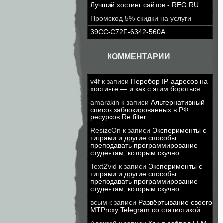
Лучший хостинг сайтов - REG.RU
Промокод 5% скидки на услуги
39CC-C72F-6342-560A
КОММЕНТАРИИ
v4f
к записи
Перебор IP-адресов на
хостинге — и как с этим бороться
amarakin
к записи
Альтернативный
список заблокированных в РФ
ресурсов Re:filter
ResizeOn
к записи
Эксперименты с
тиграми и другие способы
преподавать программирование
студентам, которым скучно
Text2Vid
к записи
Эксперименты с
тиграми и другие способы
преподавать программирование
студентам, которым скучно
всым
к записи
Развёртывание своего
MTProxy Telegram со статистикой