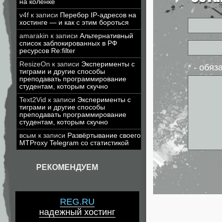
на коленке
v4f
к записи
Перебор IP-адресов на
хостинге — и как с этим бороться
amarakin
к записи
Альтернативный
список заблокированных в РФ
ресурсов Re:filter
ResizeOn
к записи
Эксперименты с
* - обя
тиграми и другие способы
преподавать программирование
студентам, которым скучно
Text2Vid
к записи
Эксперименты с
тиграми и другие способы
преподавать программирование
студентам, которым скучно
всым
к записи
Развёртывание своего
MTProxy Telegram со статистикой
РЕКОМЕНДУЕМ
REG.RU
надежный хостинг