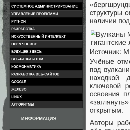
«бергшрун
СИСТЕМНОЕ АДМИНИСТРИРОВАНИЕ
структуры о
УПРАВЛЕНИЕ ПРОЕКТАМИ
наличии под
PYTHON
РАЗРАБОТКА
ИСКУССТВЕННЫЙ ИНТЕЛЛЕКТ
OPEN SOURCE
Источник: M.
БУДУЩЕЕ ЗДЕСЬ
ВЕБ-РАЗРАБОТКА
Учёные отм
КОСМОНАВТИКА
под вулкани
РАЗРАБОТКА ВЕБ-САЙТОВ
находкой 
GOOGLE
ключевой р
ЖЕЛЕЗО
освоения п
LINUX
«заглянуть»
АЛГОРИТМЫ
открытым.
ИНФОРМАЦИЯ
Авторы раб