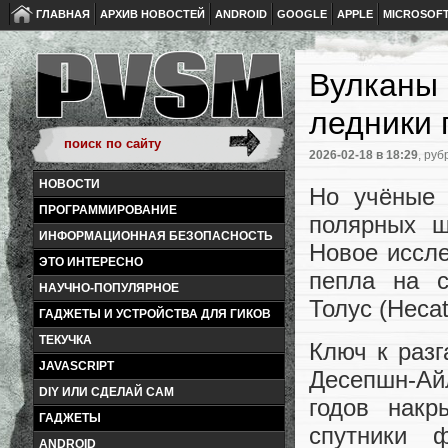
ГЛАВНАЯ
АРХИВ НОВОСТЕЙ
ANDROID
GOOGLE
APPLE
MICROSOF
Вулканы 
ледники 
2026-02-18
в 18:29
, руб
НОВОСТИ
Но учёные 
ПРОГРАММИРОВАНИЕ
полярных ш
ИНФОРМАЦИОННАЯ БЕЗОПАСНОСТЬ
Новое иссле
ЭТО ИНТЕРЕСНО
пепла на с
НАУЧНО-ПОПУЛЯРНОЕ
Толус (Heca
ГАДЖЕТЫ И УСТРОЙСТВА ДЛЯ ГИКОВ
ТЕКУЧКА
Ключ к раз
JAVASCRIPT
Десепшн-Ай
DIY ИЛИ СДЕЛАЙ САМ
годов накр
ГАДЖЕТЫ
спутники 
ANDROID