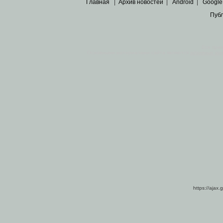
Главная
|
Архив новостей
|
Android
|
Google
Пуб
Все пра
Основными материалами сайта являются
архивные ко
https://ajax.