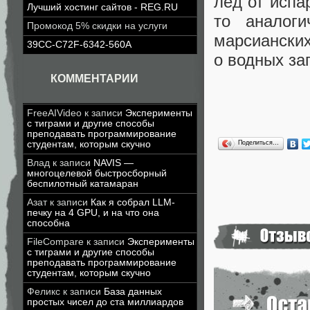
лёд от испа
Лучший хостинг сайтов - REG.RU
то аналог
Промокод 5% скидки на услуги
марсианских
39CC-C72F-6342-560A
о водных за
КОММЕНТАРИИ
FreeAIVideo
к записи
Эксперименты
с тиграми и другие способы
преподавать программирование
Поделиться…
студентам, которым скучно
Влад
к записи
NAVIS —
многоцелевой быстросборный
беспилотный катамаран
Азат
к записи
Как я собрал LLM-
печку на 4 GPU, и на что она
способна
FileCompare
к записи
Эксперименты
с тиграми и другие способы
преподавать программирование
студентам, которым скучно
Феликс
к записи
База данных
простых чисел до ста миллиардов