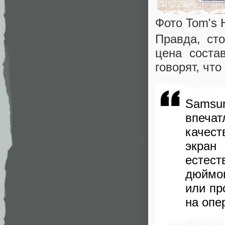
Фото Tom's 
Правда, ст
цена соста
говорят, чт
Samsun
впеча
качес
экран
естест
дюймо
или пр
на опе