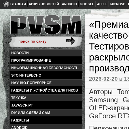
ГЛАВНАЯ
АРХИВ НОВОСТЕЙ
ANDROID
GOOGLE
APPLE
MICROSOF
«Премиа
качество
Тестиров
НОВОСТИ
раскрыло
ПРОГРАММИРОВАНИЕ
производ
ИНФОРМАЦИОННАЯ БЕЗОПАСНОСТЬ
ЭТО ИНТЕРЕСНО
2026-02-20
в 1
НАУЧНО-ПОПУЛЯРНОЕ
Авторы Tom
ГАДЖЕТЫ И УСТРОЙСТВА ДЛЯ ГИКОВ
Samsung Ga
ТЕКУЧКА
JAVASCRIPT
OLED-экран
DIY ИЛИ СДЕЛАЙ САМ
GeForce RTX
ГАДЖЕТЫ
Первоначал
ANDROID