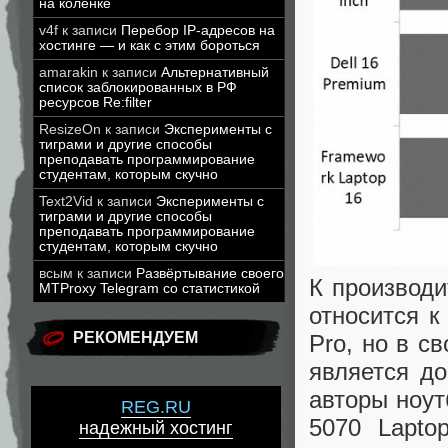
на коленке
v4f
к записи
Перебор IP-адресов на
хостинге — и как с этим бороться
amarakin
к записи
Альтернативный
список заблокированных в РФ
ресурсов Re:filter
ResizeOn
к записи
Эксперименты с
тиграми и другие способы
преподавать программирование
студентам, которым скучно
Text2Vid
к записи
Эксперименты с
тиграми и другие способы
преподавать программирование
студентам, которым скучно
всым
к записи
Развёртывание своего
К производи
MTProxy Telegram со статистикой
относится к
РЕКОМЕНДУЕМ
Pro, но в с
является до
авторы ноут
REG.RU
5070 Lapto
надежный хостинг