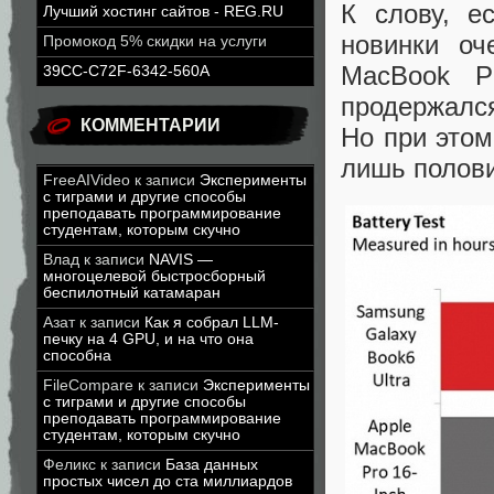
К слову, е
Лучший хостинг сайтов - REG.RU
новинки оч
Промокод 5% скидки на услуги
MacBook P
39CC-C72F-6342-560A
продержался
КОММЕНТАРИИ
Но при этом
лишь полов
FreeAIVideo
к записи
Эксперименты
с тиграми и другие способы
преподавать программирование
студентам, которым скучно
Влад
к записи
NAVIS —
многоцелевой быстросборный
беспилотный катамаран
Азат
к записи
Как я собрал LLM-
печку на 4 GPU, и на что она
способна
FileCompare
к записи
Эксперименты
с тиграми и другие способы
преподавать программирование
студентам, которым скучно
Феликс
к записи
База данных
простых чисел до ста миллиардов