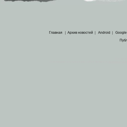
Главная
|
Архив новостей
|
Android
|
Google
Пуб
Все пра
Основными материалами сайта являются
архивные ко