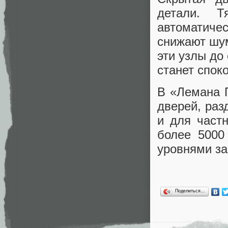
детали. Т
автоматич
снижают шу
эти узлы до
станет спок
В «Лемана 
дверей, раз
и для частн
более 5000
уровнями з
Поделиться…