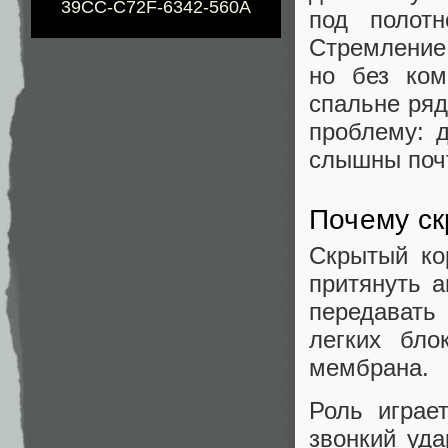
39CC-C72F-6342-560A
под полотн
Стремление 
но без ком
спальне ряд
проблему: 
слышны почт
Почему ск
Скрытый ко
притянуть 
передавать
легких бло
мембрана.
Роль играе
звонкий уд