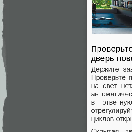
Проверьте 
дверь пов
Держите за
Проверьте п
на свет не
автоматичес
в ответну
отрегулиру
циклов откр
Скрытая дв