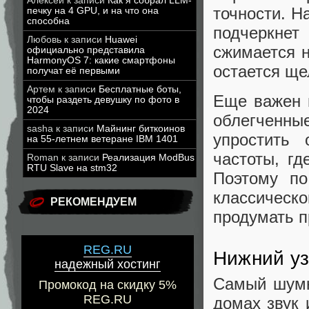
Алексей
к записи
Как я собрал LLM-
точности. Н
печку на 4 GPU, и на что она
способна
подчеркнет
Любовь
к записи
Huawei
сжимается н
официально представила
HarmonyOS 7: какие смартфоны
остается ще
получат её первыми
Артем
к записи
Бесплатные боты,
Еще важен 
чтобы раздеть девушку по фото в
2024
облегченны
sasha
к записи
Майнинг биткоинов
упростить 
на 55-летнем ветеране IBM 1401
частоты, гд
Roman
к записи
Реализация ModBus
RTU Slave на stm32
Поэтому по
классическо
РЕКОМЕНДУЕМ
продумать п
REG.RU
Нижний уз
надежный хостинг
Самый шумны
Промокод на скидку 5%
REG.RU
домах звук 