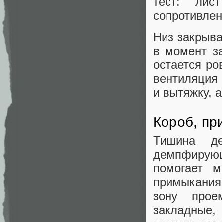
тест: лис
сопротивлен
Низ закрыва
в момент з
остается ро
вентиляция
и вытяжку, 
Короб, пр
Тишина де
демпфирующ
помогает м
примыкания
зону прое
закладные,