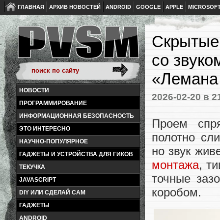
ГЛАВНАЯ
АРХИВ НОВОСТЕЙ
ANDROID
GOOGLE
APPLE
MICROSOF
Скрытые 
со звуко
«Лемана
НОВОСТИ
2026-02-20
в 2
ПРОГРАММИРОВАНИЕ
ИНФОРМАЦИОННАЯ БЕЗОПАСНОСТЬ
Проем спря
ЭТО ИНТЕРЕСНО
полотно сли
НАУЧНО-ПОПУЛЯРНОЕ
но звук жив
ГАДЖЕТЫ И УСТРОЙСТВА ДЛЯ ГИКОВ
монтажа
, т
ТЕКУЧКА
точные зазо
JAVASCRIPT
коробом.
DIY ИЛИ СДЕЛАЙ САМ
ГАДЖЕТЫ
ANDROID