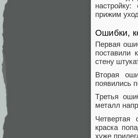
настройку:
прижим уход
Ошибки, к
Первая ошиб
поставили 
стену штукат
Вторая ош
появились п
Третья оши
металл напр
Четвертая 
краска попа
хуже прилег