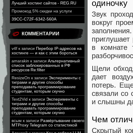
одиночку
Лучший хостинг сайтов - REG.RU
Промокод 5% скидки на услуги
Звук прохо
39CC-C72F-6342-560A
вокруг прое
заполнени
КОММЕНТАРИИ
приглушает 
в комнате 
v4f
к записи
Перебор IP-адресов на
хостинге — и как с этим бороться
разборчивос
amarakin
к записи
Альтернативный
список заблокированных в РФ
Щели обход
ресурсов Re:filter
дает возду
ResizeOn
к записи
Эксперименты с
тиграми и другие способы
потерь. Еще
преподавать программирование
студентам, которым скучно
связали со 
Text2Vid
к записи
Эксперименты с
и слышны да
тиграми и другие способы
преподавать программирование
студентам, которым скучно
Чем отлич
всым
к записи
Развёртывание своего
MTProxy Telegram со статистикой
Скрытый кор