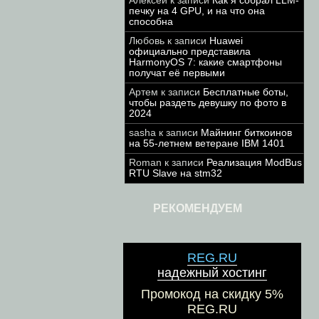
Алексей
к записи
Как я собрал LLM-
печку на 4 GPU, и на что она
способна
Любовь
к записи
Huawei
официально представила
HarmonyOS 7: какие смартфоны
получат её первыми
Артем
к записи
Бесплатные боты,
чтобы раздеть девушку по фото в
2024
sasha
к записи
Майнинг биткоинов
на 55-летнем ветеране IBM 1401
Roman
к записи
Реализация ModBus
RTU Slave на stm32
РЕКОМЕНДУЕМ
REG.RU
надежный хостинг
Промокод на скидку 5%
REG.RU