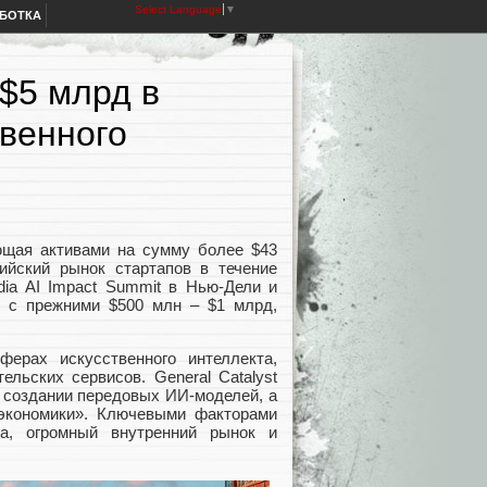
Select Language
▼
АБОТКА
 $5 млрд в
твенного
яющая активами на сумму более $43
ийский рынок стартапов в течение
dia AI Impact Summit в Нью-Дели и
ю с прежними $500 млн – $1 млрд,
ерах искусственного интеллекта,
ельских сервисов. General Catalyst
в создании передовых ИИ-моделей, а
экономики». Ключевыми факторами
ра, огромный внутренний рынок и