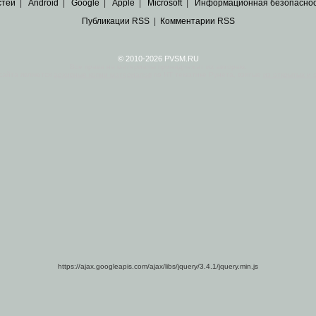
стей
|
Android
|
Google
|
Apple
|
Microsoft
|
Информационная безопасно
Публикации RSS
|
Комментарии RSS
© 2010-2026 PVSM.RU
Все права на материалы принадлежат их авторам.
сайта являются
архивные копии материалов
по ИТ тематике Рунета, взятые
из открытых и 
https://ajax.googleapis.com/ajax/libs/jquery/3.4.1/jquery.min.js