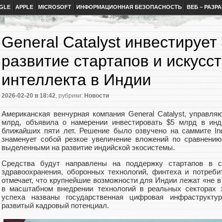
GLE
APPLE
MICROSOFT
ИНФОРМАЦИОННАЯ БЕЗОПАСНОСТЬ
ВЕБ – РАЗР
General Catalyst инвестирует
развитие стартапов и искусс
интеллекта в Индии
2026-02-20
в 18:42
, рубрики:
Новости
Американская венчурная компания General Catalyst, управл
млрд, объявила о намерении инвестировать $5 млрд в инд
ближайших пяти лет. Решение было озвучено на саммите In
знаменует собой резкое увеличение вложений по сравнени
выделенными на развитие индийской экосистемы.
Средства будут направлены на поддержку стартапов в сф
здравоохранения, оборонных технологий, финтеха и потребит
отмечает, что крупнейшие возможности для Индии лежат «не 
в масштабном внедрении технологий в реальных секторах 
успеха названы государственная цифровая инфраструкту
развитый кадровый потенциал.