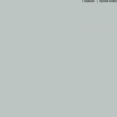
Главная
|
Архив ново
Основными материалами 