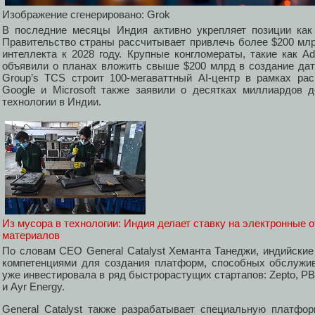
Изображение сгенерировано: Grok
В последние месяцы Индия активно укрепляет позиции как
Правительство страны рассчитывает привлечь более $200 млр
интеллекта к 2028 году. Крупные конгломераты, такие как Ada
объявили о планах вложить свыше $200 млрд в создание дата
Group’s TCS строит 100-мегаваттный AI-центр в рамках рас
Google и Microsoft также заявили о десятках миллиардов 
технологии в Индии.
Из мусора в технологии: Индия делает ставку на электронные 
материалов
По словам CEO General Catalyst Хеманта Танеджи, индийски
компетенциями для создания платформ, способных обслужив
уже инвестировала в ряд быстрорастущих стартапов: Zepto, PB H
и Ayr Energy.
General Catalyst также разрабатывает специальную платфо