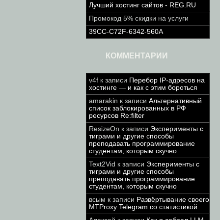
Лучший хостинг сайтов - REG.RU
Промокод 5% скидки на услуги
39CC-C72F-6342-560A
КОММЕНТАРИИ
v4f
к записи
Перебор IP-адресов на
хостинге — и как с этим бороться
amarakin
к записи
Альтернативный
список заблокированных в РФ
ресурсов Re:filter
ResizeOn
к записи
Эксперименты с
тиграми и другие способы
преподавать программирование
студентам, которым скучно
Text2Vid
к записи
Эксперименты с
тиграми и другие способы
преподавать программирование
студентам, которым скучно
всым
к записи
Развёртывание своего
MTProxy Telegram со статистикой