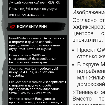
Лучший хостинг сайтов - REG.RU
Промокод 5% скидки на услуги
Изображени
39CC-C72F-6342-560A
Согласно о
зафиксиров
КОММЕНТАРИИ
центров 
впечатлить:
FreeAIVideo
к записи
Эксперименты
с тиграми и другие способы
преподавать программирование
Проект GW
студентам, которым скучно
столько же
Влад
к записи
NAVIS —
многоцелевой быстросборный
беспилотный катамаран
В округе 
Азат
к записи
Как я собрал LLM-
потреблен
печку на 4 GPU, и на что она
способна
млн жилых
FileCompare
к записи
Эксперименты
домохозяй
с тиграми и другие способы
преподавать программирование
«Теневую э
студентам, которым скучно
Вместо пе
Феликс
к записи
База данных
простых чисел до ста миллиардов