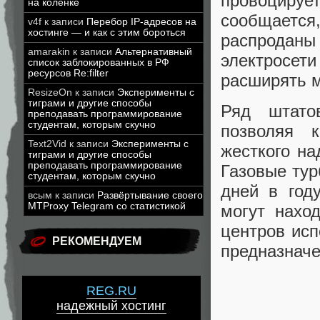
провоцируе
на коленке
сообщается
v4f
к записи
Перебор IP-адресов на
хостинге — и как с этим бороться
распродан
amarakin
к записи
Альтернативный
электросети
список заблокированных в РФ
ресурсов Re:filter
расширять м
ResizeOn
к записи
Эксперименты с
тиграми и другие способы
Ряд штато
преподавать программирование
студентам, которым скучно
позволяя 
Text2Vid
к записи
Эксперименты с
жесткого на
тиграми и другие способы
преподавать программирование
Газовые тур
студентам, которым скучно
дней в год
всым
к записи
Развёртывание своего
MTProxy Telegram со статистикой
могут нахо
центров исп
РЕКОМЕНДУЕМ
предназначе
REG.RU
надежный хостинг