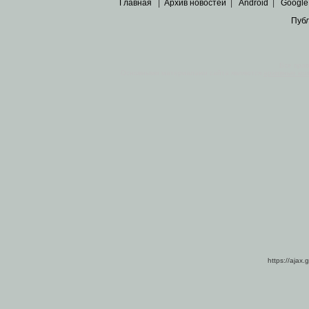
Главная
|
Архив новостей
|
Android
|
Google
Пуб
Все пра
Основными материалами сайта являются
архивные ко
https://ajax.