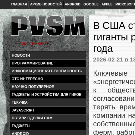
ГЛАВНАЯ
АРХИВ НОВОСТЕЙ
ANDROID
GOOGLE
APPLE
MICROSOF
В США ст
гиганты 
года
НОВОСТИ
2026-02-21
в 1
ПРОГРАММИРОВАНИЕ
Ключевые
ИНФОРМАЦИОННАЯ БЕЗОПАСНОСТЬ
ЭТО ИНТЕРЕСНО
«энергетиче
НАУЧНО-ПОПУЛЯРНОЕ
к обществ
ГАДЖЕТЫ И УСТРОЙСТВА ДЛЯ ГИКОВ
согласован
ТЕКУЧКА
терять вре
JAVASCRIPT
компании на
DIY ИЛИ СДЕЛАЙ САМ
собственные
ГАДЖЕТЫ
ферм, рабо
ANDROID