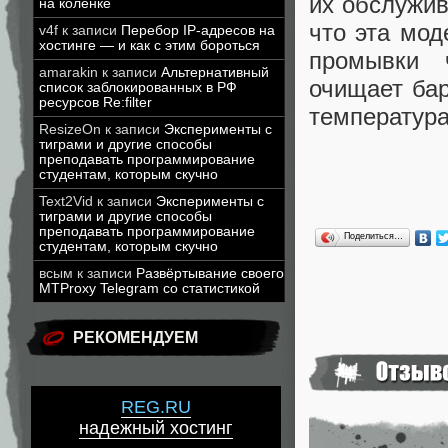
их обслужив
на коленке
что эта мод
v4f
к записи
Перебор IP-адресов на
хостинге — и как с этим бороться
промывки 
amarakin
к записи
Альтернативный
очищает бар
список заблокированных в РФ
ресурсов Re:filter
температура
ResizeOn
к записи
Эксперименты с
тиграми и другие способы
преподавать программирование
студентам, которым скучно
Text2Vid
к записи
Эксперименты с
тиграми и другие способы
преподавать программирование
Поделиться…
студентам, которым скучно
всым
к записи
Развёртывание своего
MTProxy Telegram со статистикой
РЕКОМЕНДУЕМ
REG.RU
надежный хостинг