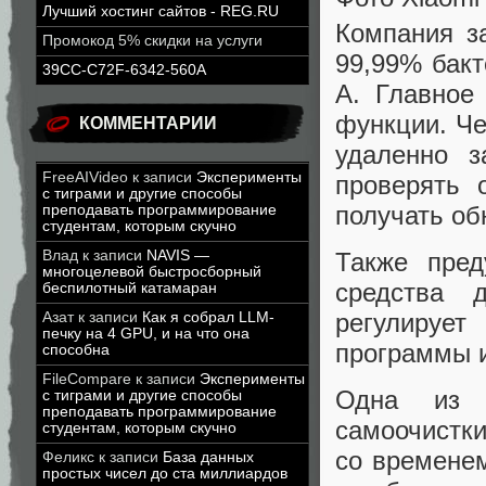
Лучший хостинг сайтов - REG.RU
Компания за
Промокод 5% скидки на услуги
99,99% бакт
39CC-C72F-6342-560A
А. Главное
функции. Че
КОММЕНТАРИИ
удаленно з
FreeAIVideo
к записи
Эксперименты
проверять 
с тиграми и другие способы
получать об
преподавать программирование
студентам, которым скучно
Влад
к записи
NAVIS —
Также пред
многоцелевой быстросборный
средства 
беспилотный катамаран
регулируе
Азат
к записи
Как я собрал LLM-
печку на 4 GPU, и на что она
программы и
способна
FileCompare
к записи
Эксперименты
Одна из 
с тиграми и другие способы
преподавать программирование
самоочистк
студентам, которым скучно
со временем
Феликс
к записи
База данных
простых чисел до ста миллиардов