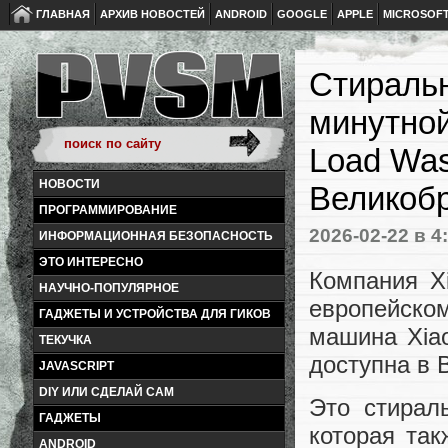
ГЛАВНАЯ
АРХИВ НОВОСТЕЙ
ANDROID
GOOGLE
APPLE
MICROSOF
Стиральн
минутной
Load Was
НОВОСТИ
Великоб
ПРОГРАММИРОВАНИЕ
2026-02-22
в 4
ИНФОРМАЦИОННАЯ БЕЗОПАСНОСТЬ
ЭТО ИНТЕРЕСНО
Компания X
НАУЧНО-ПОПУЛЯРНОЕ
европейско
ГАДЖЕТЫ И УСТРОЙСТВА ДЛЯ ГИКОВ
машина Xiao
ТЕКУЧКА
доступна в 
JAVASCRIPT
DIY ИЛИ СДЕЛАЙ САМ
Это стирал
ГАДЖЕТЫ
которая та
ANDROID