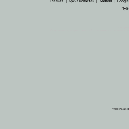
Главная
|
Архив новостей
|
Android
|
Google
Пуб
Все пра
Основными материалами сайта являются
архивные ко
https://ajax.