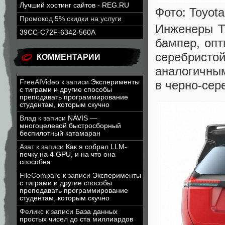
Лучший хостинг сайтов - REG.RU
Фото: Toyot
Промокод 5% скидки на услуги
Инженеры T
39CC-C72F-6342-560A
бампер, оп
серебристо
КОММЕНТАРИИ
аналогичны
в черно-сер
FreeAIVideo
к записи
Эксперименты
с тиграми и другие способы
преподавать программирование
студентам, которым скучно
Влад
к записи
NAVIS —
многоцелевой быстросборный
беспилотный катамаран
Азат
к записи
Как я собрал LLM-
печку на 4 GPU, и на что она
способна
FileCompare
к записи
Эксперименты
с тиграми и другие способы
преподавать программирование
студентам, которым скучно
Феликс
к записи
База данных
простых чисел до ста миллиардов