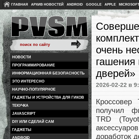
ГЛАВНАЯ
АРХИВ НОВОСТЕЙ
ANDROID
GOOGLE
APPLE
MICROSOF
Соверше
комплект
очень н
НОВОСТИ
гашения 
ПРОГРАММИРОВАНИЕ
дверей»
ИНФОРМАЦИОННАЯ БЕЗОПАСНОСТЬ
ЭТО ИНТЕРЕСНО
2026-02-22
в 9
НАУЧНО-ПОПУЛЯРНОЕ
ГАДЖЕТЫ И УСТРОЙСТВА ДЛЯ ГИКОВ
Кроссовер 
ТЕКУЧКА
получил фи
JAVASCRIPT
TRD (Toyot
DIY ИЛИ СДЕЛАЙ САМ
аксессуар
ГАДЖЕТЫ
доработок д
ANDROID