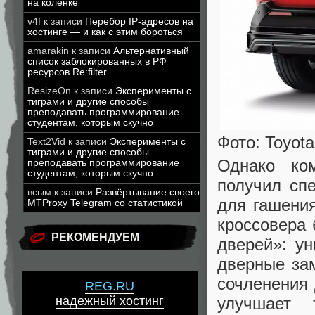
на коленке
v4f
к записи
Перебор IP-адресов на
хостинге — и как с этим бороться
amarakin
к записи
Альтернативный
список заблокированных в РФ
ресурсов Re:filter
ResizeOn
к записи
Эксперименты с
тиграми и другие способы
преподавать программирование
студентам, которым скучно
Фото: Toyot
Text2Vid
к записи
Эксперименты с
тиграми и другие способы
Однако ко
преподавать программирование
студентам, которым скучно
получил сп
всым
к записи
Развёртывание своего
для гашени
MTProxy Telegram со статистикой
кроссовера 
РЕКОМЕНДУЕМ
дверей»: у
дверные зам
сочленения 
REG.RU
улучшает 
надежный хостинг