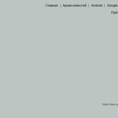
Главная
|
Архив новостей
|
Android
|
Google
Пуб
Все пра
Основными материалами сайта являются
архивные ко
https://ajax.