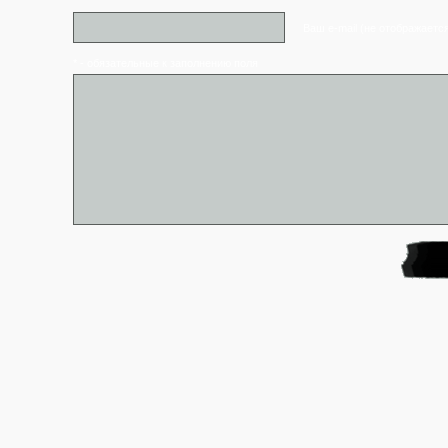
Ваш e-mail (не отображаетс
* - обязательные к заполнению поля