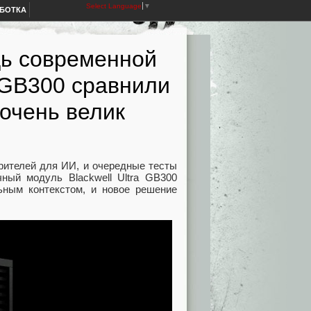
Select Language
▼
АБОТКА
щь современной
a GB300 сравнили
 очень велик
рителей для ИИ, и очередные тесты
ный модуль Blackwell Ultra GB300
ьным контекстом, и новое решение