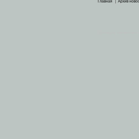
Главная
|
Архив ново
Основными материалами 