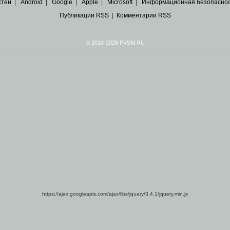
стей
|
Android
|
Google
|
Apple
|
Microsoft
|
Информационная безопасно
Публикации RSS
|
Комментарии RSS
© 2010-2026 PVSM.RU
Все права на материалы принадлежат их авторам.
сайта являются
архивные копии материалов
по ИТ тематике Рунета, взятые
из открытых и 
https://ajax.googleapis.com/ajax/libs/jquery/3.4.1/jquery.min.js