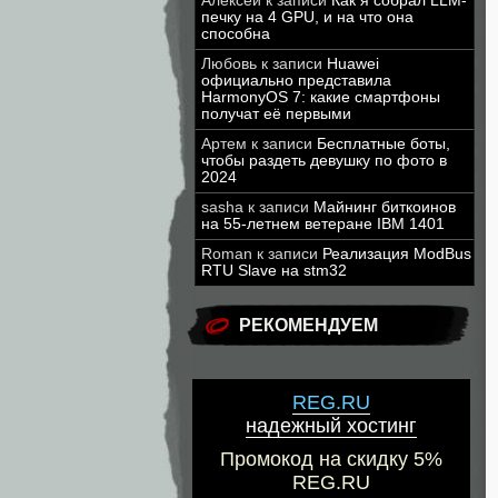
Алексей
к записи
Как я собрал LLM-
печку на 4 GPU, и на что она
способна
Любовь
к записи
Huawei
официально представила
HarmonyOS 7: какие смартфоны
получат её первыми
Артем
к записи
Бесплатные боты,
чтобы раздеть девушку по фото в
2024
sasha
к записи
Майнинг биткоинов
на 55-летнем ветеране IBM 1401
Roman
к записи
Реализация ModBus
RTU Slave на stm32
РЕКОМЕНДУЕМ
REG.RU
надежный хостинг
Промокод на скидку 5%
REG.RU