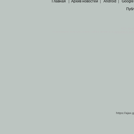
Главная
|
Архив новостей
|
Android
|
Google
Пуб
Все пра
Основными материалами сайта являются
архивные ко
https://ajax.