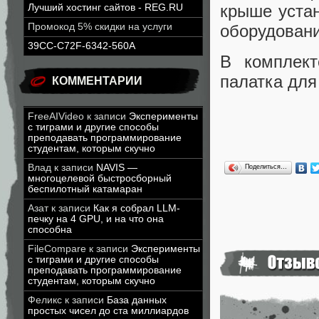
крыше устан
Лучший хостинг сайтов - REG.RU
оборудовани
Промокод 5% скидки на услуги
39CC-C72F-6342-560A
В комплект
палатка для
КОММЕНТАРИИ
FreeAIVideo
к записи
Эксперименты
с тиграми и другие способы
преподавать программирование
студентам, которым скучно
Влад
к записи
NAVIS —
Поделиться…
многоцелевой быстросборный
беспилотный катамаран
Азат
к записи
Как я собрал LLM-
печку на 4 GPU, и на что она
способна
FileCompare
к записи
Эксперименты
с тиграми и другие способы
преподавать программирование
студентам, которым скучно
Феликс
к записи
База данных
простых чисел до ста миллиардов