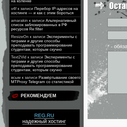
на коленке
v4f
к записи
Перебор IP-адресов на
хостинге — и как с этим бороться
amarakin
к записи
Альтернативный
список заблокированных в РФ
ресурсов Re:filter
ResizeOn
к записи
Эксперименты с
тиграми и другие способы
преподавать программирование
* - обя
студентам, которым скучно
Text2Vid
к записи
Эксперименты с
тиграми и другие способы
преподавать программирование
студентам, которым скучно
всым
к записи
Развёртывание своего
MTProxy Telegram со статистикой
РЕКОМЕНДУЕМ
REG.RU
надежный хостинг