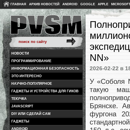
ГЛАВНАЯ
АРХИВ НОВОСТЕЙ
ANDROID
GOOGLE
APPLE
MICROSOF
Полнопри
миллионо
экспедиц
НОВОСТИ
NN»
ПРОГРАММИРОВАНИЕ
2026-02-22
в 1
ИНФОРМАЦИОННАЯ БЕЗОПАСНОСТЬ
ЭТО ИНТЕРЕСНО
У «Соболя N
НАУЧНО-ПОПУЛЯРНОЕ
такую ма
ГАДЖЕТЫ И УСТРОЙСТВА ДЛЯ ГИКОВ
полноприв
ТЕКУЧКА
Брянске. А
JAVASCRIPT
фургона 20
DIY ИЛИ СДЕЛАЙ САМ
стандартно
ГАДЖЕТЫ
ANDROID