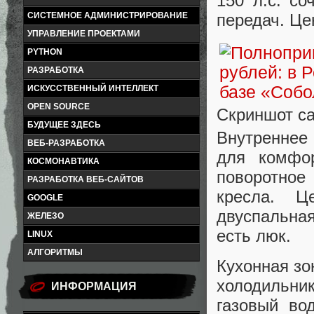
150 л.с. со
передач. Це
СИСТЕМНОЕ АДМИНИСТРИРОВАНИЕ
УПРАВЛЕНИЕ ПРОЕКТАМИ
PYTHON
РАЗРАБОТКА
ИСКУССТВЕННЫЙ ИНТЕЛЛЕКТ
OPEN SOURCE
Скриншот са
БУДУЩЕЕ ЗДЕСЬ
Внутреннее
ВЕБ-РАЗРАБОТКА
для комфор
КОСМОНАВТИКА
поворотное
РАЗРАБОТКА ВЕБ-САЙТОВ
кресла. Ц
GOOGLE
двуспальная
ЖЕЛЕЗО
есть люк.
LINUX
АЛГОРИТМЫ
Кухонная зо
холодильник
ИНФОРМАЦИЯ
газовый во