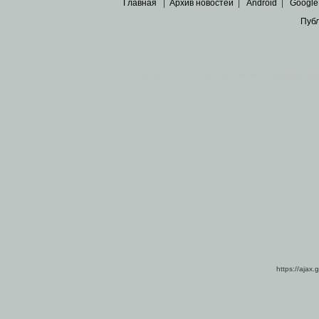
Главная
|
Архив новостей
|
Android
|
Google
Пуб
Все пра
Основными материалами сайта являются
архивные ко
https://ajax.