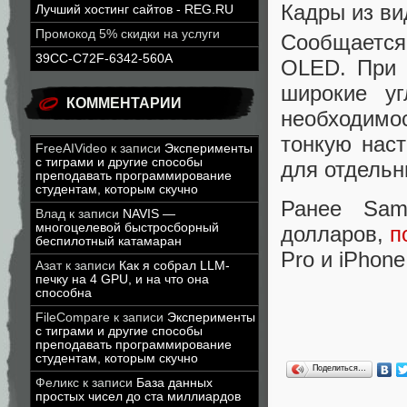
Кадры из ви
Лучший хостинг сайтов - REG.RU
Промокод 5% скидки на услуги
Сообщается
39CC-C72F-6342-560A
OLED. При 
широкие уг
КОММЕНТАРИИ
необходим
тонкую наст
FreeAIVideo
к записи
Эксперименты
с тиграми и другие способы
для отдельн
преподавать программирование
студентам, которым скучно
Ранее Sam
Влад
к записи
NAVIS —
многоцелевой быстросборный
долларов,
п
беспилотный катамаран
Pro и iPhone
Азат
к записи
Как я собрал LLM-
печку на 4 GPU, и на что она
способна
FileCompare
к записи
Эксперименты
с тиграми и другие способы
преподавать программирование
студентам, которым скучно
Поделиться…
Феликс
к записи
База данных
простых чисел до ста миллиардов