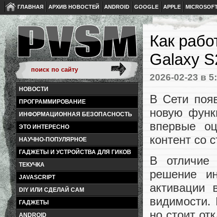
ГЛАВНАЯ
АРХИВ НОВОСТЕЙ
ANDROID
GOOGLE
APPLE
MICROSOF
Как рабо
Galaxy S
2026-02-23
в 5
НОВОСТИ
В Сети поя
ПРОГРАММИРОВАНИЕ
новую функ
ИНФОРМАЦИОННАЯ БЕЗОПАСНОСТЬ
впервые оц
ЭТО ИНТЕРЕСНО
контент со 
НАУЧНО-ПОПУЛЯРНОЕ
ГАДЖЕТЫ И УСТРОЙСТВА ДЛЯ ГИКОВ
В отличие 
ТЕКУЧКА
решение и
JAVASCRIPT
активации 
DIY ИЛИ СДЕЛАЙ САМ
видимости. 
ГАДЖЕТЫ
но стоит от
ANDROID