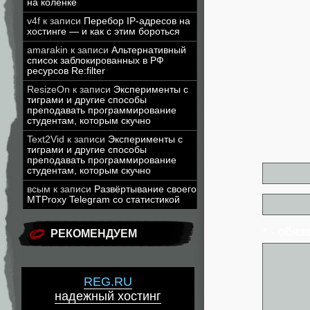
на коленке
v4f
к записи
Перебор IP-адресов на
хостинге — и как с этим бороться
amarakin
к записи
Альтернативный
список заблокированных в РФ
ресурсов Re:filter
ResizeOn
к записи
Эксперименты с
тиграми и другие способы
преподавать программирование
студентам, которым скучно
Text2Vid
к записи
Эксперименты с
тиграми и другие способы
преподавать программирование
студентам, которым скучно
всым
к записи
Развёртывание своего
MTProxy Telegram со статистикой
* - обя
РЕКОМЕНДУЕМ
REG.RU
надежный хостинг