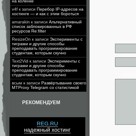
на коленке
v4f
к записи
Перебор IP-адресов на
хостинге — и как с этим бороться
amarakin
к записи
Альтернативный
список заблокированных в РФ
ресурсов Re:filter
ResizeOn
к записи
Эксперименты с
тиграми и другие способы
преподавать программирование
студентам, которым скучно
Text2Vid
к записи
Эксперименты с
тиграми и другие способы
преподавать программирование
* - обя
студентам, которым скучно
всым
к записи
Развёртывание своего
MTProxy Telegram со статистикой
РЕКОМЕНДУЕМ
REG.RU
надежный хостинг