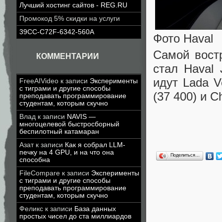
Лучший хостинг сайтов - REG.RU
Промокод 5% скидки на услуги
39CC-C72F-6342-560A
Фото Haval
Самой вост
КОММЕНТАРИИ
стал Haval
идут Lada V
FreeAIVideo
к записи
Эксперименты
с тиграми и другие способы
(37 400) и 
преподавать программирование
студентам, которым скучно
Влад
к записи
NAVIS —
многоцелевой быстросборный
беспилотный катамаран
Азат
к записи
Как я собрал LLM-
печку на 4 GPU, и на что она
Поделиться…
способна
FileCompare
к записи
Эксперименты
с тиграми и другие способы
преподавать программирование
студентам, которым скучно
Феликс
к записи
База данных
простых чисел до ста миллиардов