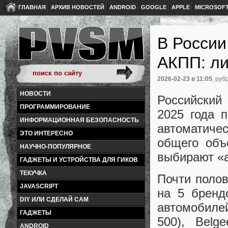
ГЛАВНАЯ
АРХИВ НОВОСТЕЙ
ANDROID
GOOGLE
APPLE
MICROSOF
В Росси
АКПП: ли
2026-02-23
в 11:05
, руб
НОВОСТИ
Российский
ПРОГРАММИРОВАНИЕ
2025 года 
ИНФОРМАЦИОННАЯ БЕЗОПАСНОСТЬ
автоматиче
ЭТО ИНТЕРЕСНО
общего объ
НАУЧНО-ПОПУЛЯРНОЕ
выбирают «а
ГАДЖЕТЫ И УСТРОЙСТВА ДЛЯ ГИКОВ
ТЕКУЧКА
Почти поло
JAVASCRIPT
на 5 бренд
DIY ИЛИ СДЕЛАЙ САМ
автомобилей
ГАДЖЕТЫ
500), Belg
ANDROID