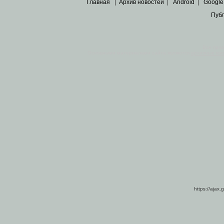
Главная
|
Архив новостей
|
Android
|
Google
Пуб
Все пра
Основными материалами сайта являются
архивные ко
https://ajax.