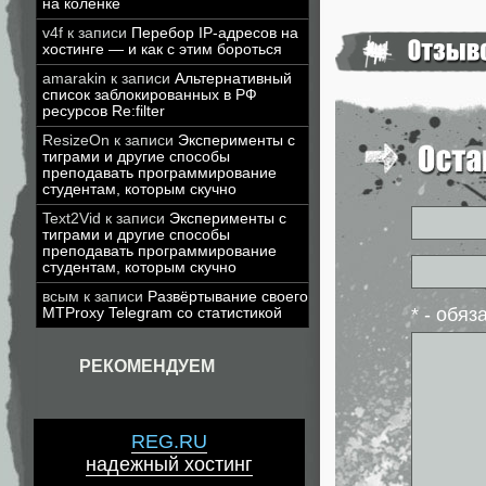
на коленке
v4f
к записи
Перебор IP-адресов на
хостинге — и как с этим бороться
amarakin
к записи
Альтернативный
список заблокированных в РФ
ресурсов Re:filter
ResizeOn
к записи
Эксперименты с
тиграми и другие способы
преподавать программирование
студентам, которым скучно
Text2Vid
к записи
Эксперименты с
тиграми и другие способы
преподавать программирование
студентам, которым скучно
всым
к записи
Развёртывание своего
* - обя
MTProxy Telegram со статистикой
РЕКОМЕНДУЕМ
REG.RU
надежный хостинг