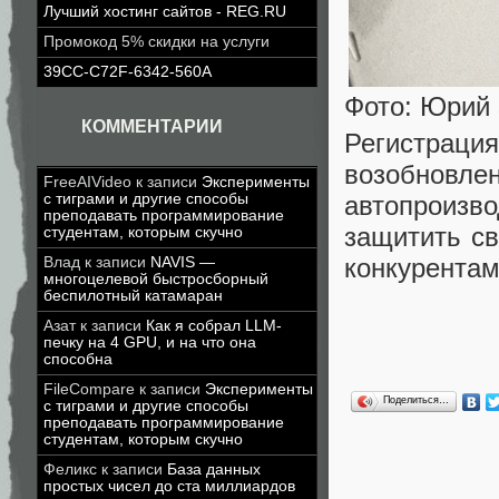
Лучший хостинг сайтов - REG.RU
Промокод 5% скидки на услуги
39CC-C72F-6342-560A
Фото: Юрий 
КОММЕНТАРИИ
Регистра
возобнов
FreeAIVideo
к записи
Эксперименты
автопроиз
с тиграми и другие способы
преподавать программирование
защитить св
студентам, которым скучно
конкурентам
Влад
к записи
NAVIS —
многоцелевой быстросборный
беспилотный катамаран
Азат
к записи
Как я собрал LLM-
печку на 4 GPU, и на что она
способна
FileCompare
к записи
Эксперименты
Поделиться…
с тиграми и другие способы
преподавать программирование
студентам, которым скучно
Феликс
к записи
База данных
простых чисел до ста миллиардов