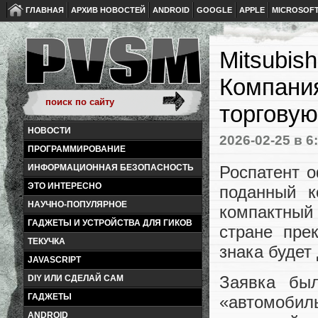
ГЛАВНАЯ
АРХИВ НОВОСТЕЙ
ANDROID
GOOGLE
APPLE
MICROSOF
Mitsubis
Компания
торговую
НОВОСТИ
2026-02-25
в 6
ПРОГРАММИРОВАНИЕ
Роспатент 
ИНФОРМАЦИОННАЯ БЕЗОПАСНОСТЬ
ЭТО ИНТЕРЕСНО
поданный к
НАУЧНО-ПОПУЛЯРНОЕ
компактный
ГАДЖЕТЫ И УСТРОЙСТВА ДЛЯ ГИКОВ
стране пре
ТЕКУЧКА
знака будет
JAVASCRIPT
Заявка бы
DIY ИЛИ СДЕЛАЙ САМ
ГАДЖЕТЫ
«автомобил
ANDROID