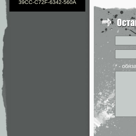
39CC-C72F-6342-560A
* - обя