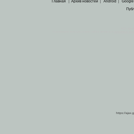
Главная
|
Архив новостей
|
Android
|
Google
Пуб
Все пра
Основными материалами сайта являются
архивные ко
https://ajax.