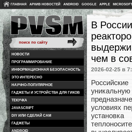
ГЛАВНАЯ
АРХИВ НОВОСТЕЙ
ANDROID
GOOGLE
APPLE
MICROSOF
В России
реакторо
выдержив
НОВОСТИ
чем в со
ПРОГРАММИРОВАНИЕ
2026-02-25
в 7
ИНФОРМАЦИОННАЯ БЕЗОПАСНОСТЬ
ЭТО ИНТЕРЕСНО
Российские
НАУЧНО-ПОПУЛЯРНОЕ
уникальну
ГАДЖЕТЫ И УСТРОЙСТВА ДЛЯ ГИКОВ
предназнач
ТЕКУЧКА
условиях пе
JAVASCRIPT
установк
DIY ИЛИ СДЕЛАЙ САМ
теплоноси
ГАДЖЕТЫ
ANDROID