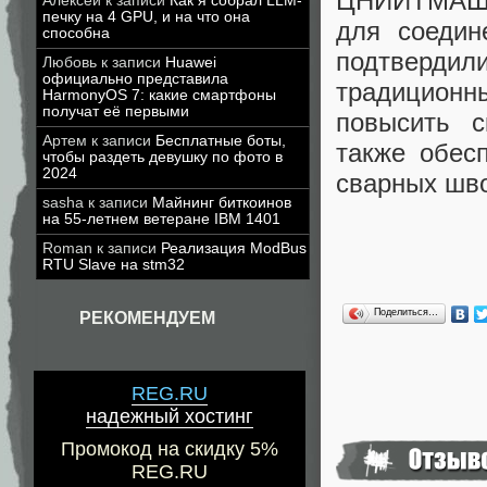
ЦНИИТМАШ у
Алексей
к записи
Как я собрал LLM-
печку на 4 GPU, и на что она
для соедин
способна
подтверд
Любовь
к записи
Huawei
официально представила
традиционн
HarmonyOS 7: какие смартфоны
получат её первыми
повысить с
Артем
к записи
Бесплатные боты,
также обес
чтобы раздеть девушку по фото в
2024
сварных шв
sasha
к записи
Майнинг биткоинов
на 55-летнем ветеране IBM 1401
Roman
к записи
Реализация ModBus
RTU Slave на stm32
Поделиться…
РЕКОМЕНДУЕМ
REG.RU
надежный хостинг
Промокод на скидку 5%
REG.RU