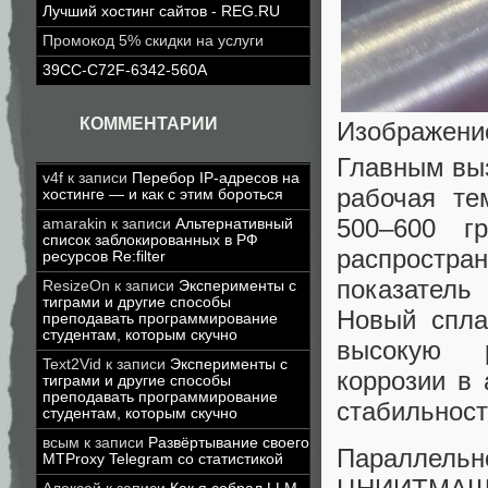
Лучший хостинг сайтов - REG.RU
Промокод 5% скидки на услуги
39CC-C72F-6342-560A
КОММЕНТАРИИ
Изображени
Главным вы
v4f
к записи
Перебор IP-адресов на
рабочая те
хостинге — и как с этим бороться
500–600 г
amarakin
к записи
Альтернативный
список заблокированных в РФ
распростра
ресурсов Re:filter
показатель
ResizeOn
к записи
Эксперименты с
тиграми и другие способы
Новый спла
преподавать программирование
студентам, которым скучно
высокую р
Text2Vid
к записи
Эксперименты с
коррозии в 
тиграми и другие способы
преподавать программирование
стабильност
студентам, которым скучно
всым
к записи
Развёртывание своего
Параллел
MTProxy Telegram со статистикой