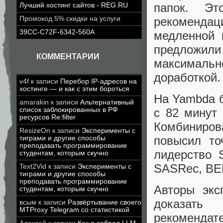
папок. Эт
Лучший хостинг сайтов - REG.RU
рекомендац
Промокод 5% скидки на услуги
39CC-C72F-6342-560A
медленной 
предложили
КОММЕНТАРИИ
максимальн
доработкой.
v4f
к записи
Перебор IP-адресов на
хостинге — и как с этим бороться
На Yambda б
amarakin
к записи
Альтернативный
с 82 минут 
список заблокированных в РФ
ресурсов Re:filter
Комбиниров
ResizeOn
к записи
Эксперименты с
повысил то
тиграми и другие способы
преподавать программирование
лидерство 
студентам, которым скучно
SASRec, BE
Text2Vid
к записи
Эксперименты с
тиграми и другие способы
преподавать программирование
Авторы экс
студентам, которым скучно
доказать 
всым
к записи
Развёртывание своего
MTProxy Telegram со статистикой
рекомендат