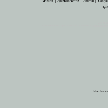
Главная
|
Архив новостей
|
Android
|
Google
Пуб
Все пра
Основными материалами сайта являются
архивные ко
https://ajax.