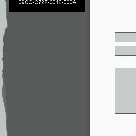
39CC-C72F-6342-560A
* - обя