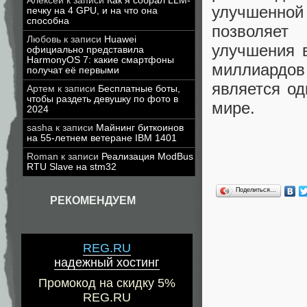
Алексей
к записи
Как я собрал LLM-
улучшенной
печку на 4 GPU, и на что она
способна
позволяет
Любовь
к записи
Huawei
улучшения 
официально представила
HarmonyOS 7: какие смартфоны
миллиардов
получат её первыми
является о
Артем
к записи
Бесплатные боты,
чтобы раздеть девушку по фото в
мире.
2024
sasha
к записи
Майнинг биткоинов
на 55-летнем ветеране IBM 1401
Roman
к записи
Реализация ModBus
RTU Slave на stm32
Поделиться…
РЕКОМЕНДУЕМ
REG.RU
надежный хостинг
Промокод на скидку 5%
REG.RU