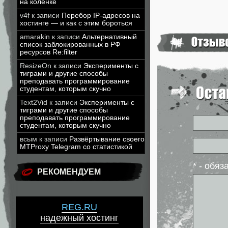
на коленке
v4f
к записи
Перебор IP-адресов на
хостинге — и как с этим бороться
amarakin
к записи
Альтернативный
список заблокированных в РФ
ресурсов Re:filter
ResizeOn
к записи
Эксперименты с
тиграми и другие способы
преподавать программирование
студентам, которым скучно
Text2Vid
к записи
Эксперименты с
тиграми и другие способы
преподавать программирование
студентам, которым скучно
всым
к записи
Развёртывание своего
MTProxy Telegram со статистикой
* - обя
РЕКОМЕНДУЕМ
REG.RU
надежный хостинг