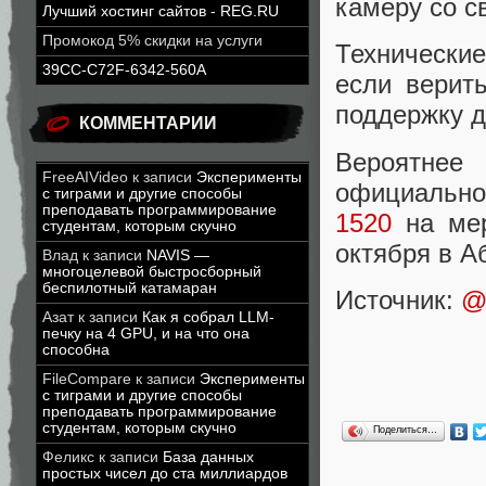
камеру со с
Лучший хостинг сайтов - REG.RU
Промокод 5% скидки на услуги
Технически
39CC-C72F-6342-560A
если верит
поддержку д
КОММЕНТАРИИ
Вероятнее
FreeAIVideo
к записи
Эксперименты
официально
с тиграми и другие способы
преподавать программирование
1520
на ме
студентам, которым скучно
октября в А
Влад
к записи
NAVIS —
многоцелевой быстросборный
беспилотный катамаран
Источник:
@e
Азат
к записи
Как я собрал LLM-
печку на 4 GPU, и на что она
способна
FileCompare
к записи
Эксперименты
с тиграми и другие способы
преподавать программирование
студентам, которым скучно
Поделиться…
Феликс
к записи
База данных
простых чисел до ста миллиардов