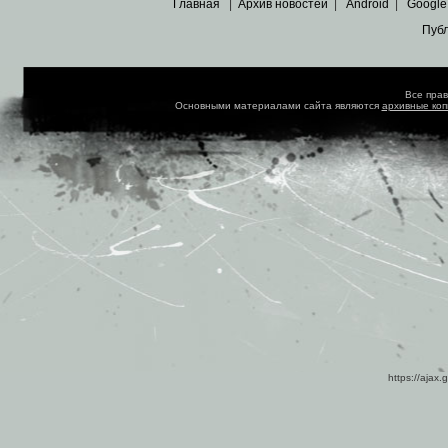
Главная
|
Архив новостей
|
Android
|
Google
Пуб
Все пра
Основными материалами сайта являются
архивные ко
https://ajax.