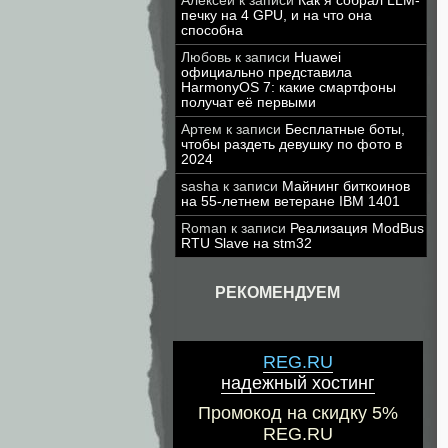
Алексей
к записи
Как я собрал LLM-
печку на 4 GPU, и на что она
способна
Любовь
к записи
Huawei
официально представила
HarmonyOS 7: какие смартфоны
получат её первыми
Артем
к записи
Бесплатные боты,
чтобы раздеть девушку по фото в
2024
sasha
к записи
Майнинг биткоинов
на 55-летнем ветеране IBM 1401
Roman
к записи
Реализация ModBus
RTU Slave на stm32
РЕКОМЕНДУЕМ
REG.RU
надежный хостинг
Промокод на скидку 5%
REG.RU