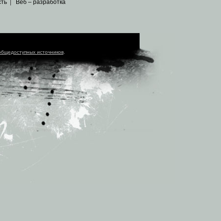
сть
|
Веб – разработка
общедоступных источников
.