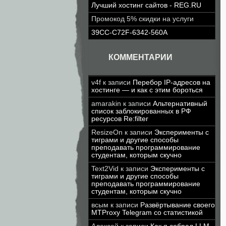
Лучший хостинг сайтов - REG.RU
Промокод 5% скидки на услуги
39CC-C72F-6342-560A
КОММЕНТАРИИ
v4f
к записи
Перебор IP-адресов на
хостинге — и как с этим бороться
amarakin
к записи
Альтернативный
список заблокированных в РФ
ресурсов Re:filter
ResizeOn
к записи
Эксперименты с
тиграми и другие способы
преподавать программирование
студентам, которым скучно
Text2Vid
к записи
Эксперименты с
тиграми и другие способы
преподавать программирование
студентам, которым скучно
всым
к записи
Развёртывание своего
MTProxy Telegram со статистикой