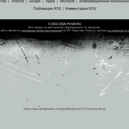
стей
|
Android
|
Google
|
Apple
|
Microsoft
|
Информационная безопасно
Публикации RSS
|
Комментарии RSS
© 2010-2026 PVSM.RU
Все права на материалы принадлежат их авторам.
сайта являются
архивные копии материалов
по ИТ тематике Рунета, взятые
из открытых и 
https://ajax.googleapis.com/ajax/libs/jquery/3.4.1/jquery.min.js