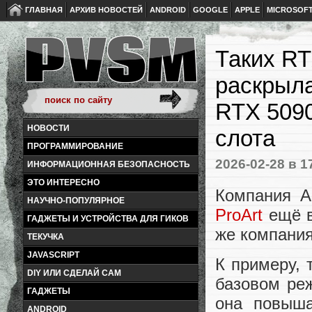
ГЛАВНАЯ
АРХИВ НОВОСТЕЙ
ANDROID
GOOGLE
APPLE
MICROSOF
Таких RT
раскрыла
RTX 5090
НОВОСТИ
слота
ПРОГРАММИРОВАНИЕ
2026-02-28
в 1
ИНФОРМАЦИОННАЯ БЕЗОПАСНОСТЬ
ЭТО ИНТЕРЕСНО
Компания A
НАУЧНО-ПОПУЛЯРНОЕ
ProArt
ещё в
ГАДЖЕТЫ И УСТРОЙСТВА ДЛЯ ГИКОВ
же компания
ТЕКУЧКА
JAVASCRIPT
К примеру, 
DIY ИЛИ СДЕЛАЙ САМ
базовом ре
ГАДЖЕТЫ
она повыша
ANDROID