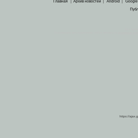
Главная
|
Архив новостей
|
Android
|
Google
Пуб
Все пра
Основными материалами сайта являются
архивные ко
https://ajax.