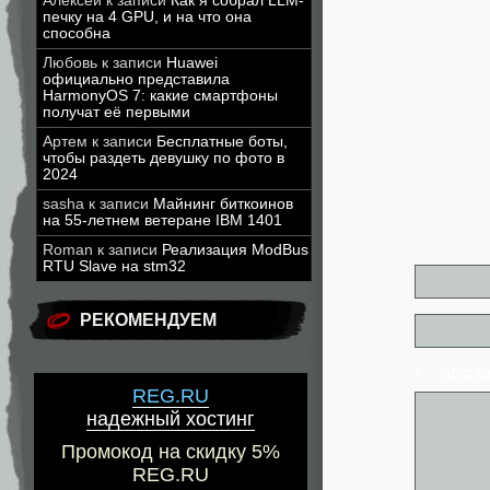
Алексей
к записи
Как я собрал LLM-
печку на 4 GPU, и на что она
способна
Любовь
к записи
Huawei
официально представила
HarmonyOS 7: какие смартфоны
получат её первыми
Артем
к записи
Бесплатные боты,
чтобы раздеть девушку по фото в
2024
sasha
к записи
Майнинг биткоинов
на 55-летнем ветеране IBM 1401
Roman
к записи
Реализация ModBus
RTU Slave на stm32
РЕКОМЕНДУЕМ
* - обя
REG.RU
надежный хостинг
Промокод на скидку 5%
REG.RU