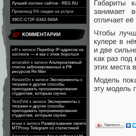
Габариты 
Лучший хостинг сайтов - REG.RU
занимает в
Промокод 5% скидки на услуги
отличает её
39CC-C72F-6342-560A
Чтобы лучш
КОММЕНТАРИИ
кулере в нё
и две сильн
v4f
к записи
Перебор IP-адресов на
хостинге — и как с этим бороться
как раз под
amarakin
к записи
Альтернативный
этих места 
список заблокированных в РФ
ресурсов Re:filter
Модель пок
ResizeOn
к записи
Эксперименты с
тиграми и другие способы
эту модель 
преподавать программирование
студентам, которым скучно
Text2Vid
к записи
Эксперименты с
тиграми и другие способы
преподавать программирование
студентам, которым скучно
всым
к записи
Развёртывание своего
Поделиться…
MTProxy Telegram со статистикой