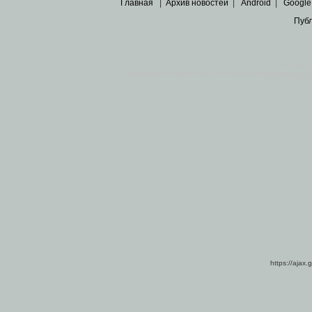
Главная
|
Архив новостей
|
Android
|
Google
Пуб
Все пра
Основными материалами сайта являются
архивные ко
https://ajax.