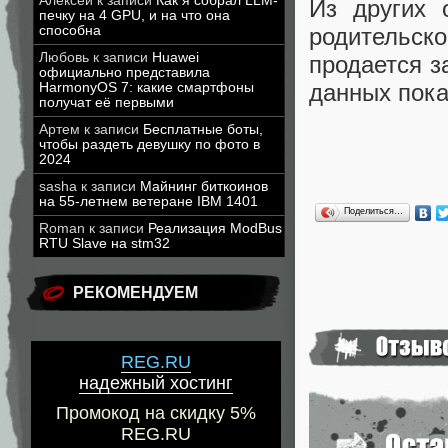
Алексей
к записи
Как я собрал LLM-
Из других 
печку на 4 GPU, и на что она
родительско
способна
Любовь
к записи
Huawei
продается з
официально представила
данных пока
HarmonyOS 7: какие смартфоны
получат её первыми
Артем
к записи
Бесплатные боты,
чтобы раздеть девушку по фото в
2024
sasha
к записи
Майнинг биткоинов
на 55-летнем ветеране IBM 1401
Поделиться…
Roman
к записи
Реализация ModBus
RTU Slave на stm32
РЕКОМЕНДУЕМ
REG.RU
надежный хостинг
Промокод на скидку 5%
REG.RU