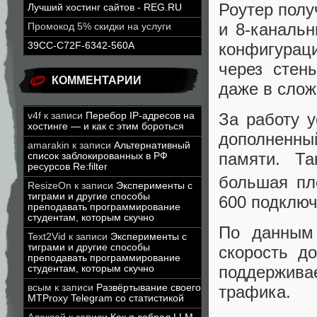
Роутер полу
Лучший хостинг сайтов - REG.RU
и 8-канальн
Промокод 5% скидки на услуги
конфигурац
39CC-C72F-6342-560A
через стен
КОММЕНТАРИИ
даже в слож
За работу у
v4f
к записи
Перебор IP-адресов на
хостинге — и как с этим бороться
дополненн
amarakin
к записи
Альтернативный
памяти. Та
список заблокированных в РФ
ресурсов Re:filter
большая пл
ResizeOn
к записи
Эксперименты с
тиграми и другие способы
600 подключ
преподавать программирование
студентам, которым скучно
По данным 
Text2Vid
к записи
Эксперименты с
тиграми и другие способы
скорость д
преподавать программирование
поддержива
студентам, которым скучно
всым
к записи
Развёртывание своего
трафика.
MTProxy Telegram со статистикой