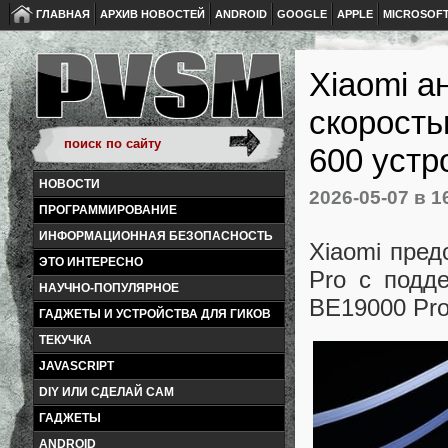
ГЛАВНАЯ
АРХИВ НОВОСТЕЙ
ANDROID
GOOGLE
APPLE
MICROSOF
Xiaomi а
скорость
600 устр
НОВОСТИ
2026-05-07
в 1
ПРОГРАММИРОВАНИЕ
ИНФОРМАЦИОННАЯ БЕЗОПАСНОСТЬ
Xiaomi пред
ЭТО ИНТЕРЕСНО
Pro с подд
НАУЧНО-ПОПУЛЯРНОЕ
BE19000 Pro
ГАДЖЕТЫ И УСТРОЙСТВА ДЛЯ ГИКОВ
ТЕКУЧКА
JAVASCRIPT
DIY ИЛИ СДЕЛАЙ САМ
ГАДЖЕТЫ
ANDROID