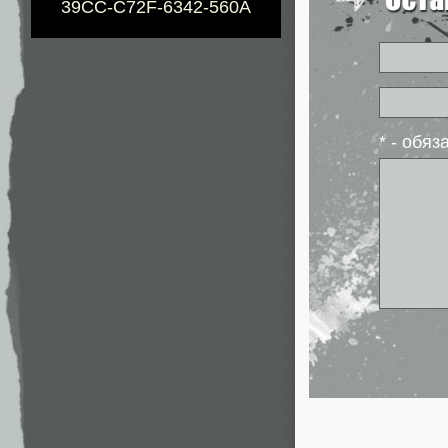
39CC-C72F-6342-560A
* - обя