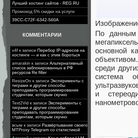
Лучший хостинг сайтов - REG.RU
Промокод 5% скидки на услуги
39CC-C72F-6342-560A
Изображение
По данным 
КОММЕНТАРИИ
мегапиксел
основной к
v4f
к записи
Перебор IP-адресов на
хостинге — и как с этим бороться
объективом.
amarakin
к записи
Альтернативный
среди друг
список заблокированных в РФ
ресурсов Re:filter
система о
ResizeOn
к записи
Эксперименты с
ультразвуко
тиграми и другие способы
преподавать программирование
и стереод
студентам, которым скучно
нанометрово
Text2Vid
к записи
Эксперименты с
тиграми и другие способы
преподавать программирование
студентам, которым скучно
всым
к записи
Развёртывание своего
MTProxy Telegram со статистикой