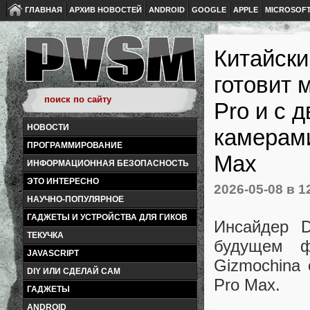
ГЛАВНАЯ
АРХИВ НОВОСТЕЙ
ANDROID
GOOGLE
APPLE
MICROSOF
Китайски
готовит 
Pro и с 
НОВОСТИ
камерами
ПРОГРАММИРОВАНИЕ
Max
ИНФОРМАЦИОННАЯ БЕЗОПАСНОСТЬ
ЭТО ИНТЕРЕСНО
2026-05-08
в 1
НАУЧНО-ПОПУЛЯРНОЕ
ГАДЖЕТЫ И УСТРОЙСТВА ДЛЯ ГИКОВ
Инсайдер D
ТЕКУЧКА
будущем ф
JAVASCRIPT
Gizmochina 
DIY ИЛИ СДЕЛАЙ САМ
Pro Max.
ГАДЖЕТЫ
ANDROID