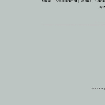
Главная
|
Архив новостей
|
Android
|
Google
Пуб
Все пра
Основными материалами сайта являются
архивные ко
https://ajax.