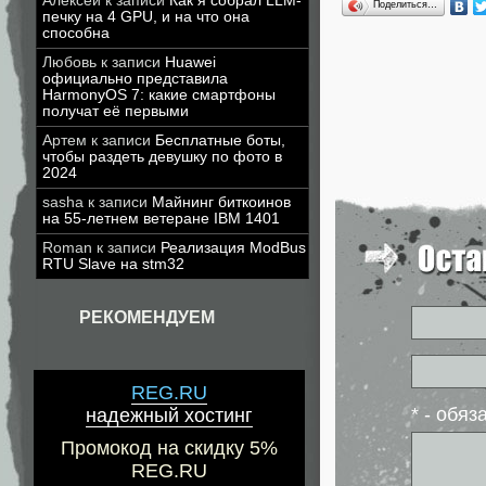
Алексей
к записи
Как я собрал LLM-
Поделиться…
печку на 4 GPU, и на что она
способна
Любовь
к записи
Huawei
официально представила
HarmonyOS 7: какие смартфоны
получат её первыми
Артем
к записи
Бесплатные боты,
чтобы раздеть девушку по фото в
2024
sasha
к записи
Майнинг биткоинов
на 55-летнем ветеране IBM 1401
Roman
к записи
Реализация ModBus
RTU Slave на stm32
РЕКОМЕНДУЕМ
REG.RU
* - обя
надежный хостинг
Промокод на скидку 5%
REG.RU