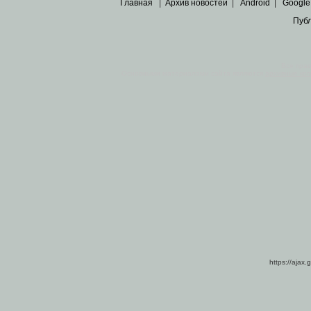
Главная
|
Архив новостей
|
Android
|
Google
Пуб
Все пра
Основными материалами сайта являются
архивные ко
https://ajax.