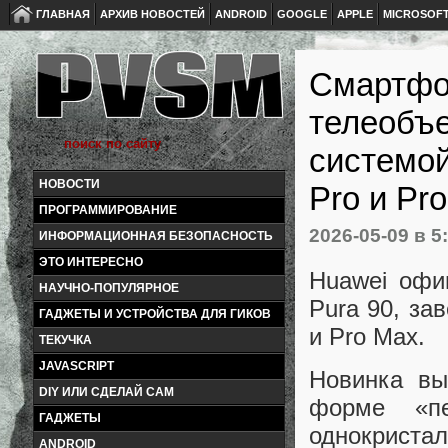
ГЛАВНАЯ
АРХИВ НОВОСТЕЙ
ANDROID
GOOGLE
APPLE
MICROSOF
Смартфон
телеобъе
системой
НОВОСТИ
Pro и Pr
ПРОГРАММИРОВАНИЕ
2026-05-09
в 5
ИНФОРМАЦИОННАЯ БЕЗОПАСНОСТЬ
ЭТО ИНТЕРЕСНО
Huawei офи
НАУЧНО-ПОПУЛЯРНОЕ
Pura 90, за
ГАДЖЕТЫ И УСТРОЙСТВА ДЛЯ ГИКОВ
и Pro Max.
ТЕКУЧКА
JAVASCRIPT
Новинка вы
DIY ИЛИ СДЕЛАЙ САМ
форме «пе
ГАДЖЕТЫ
однокрист
ANDROID