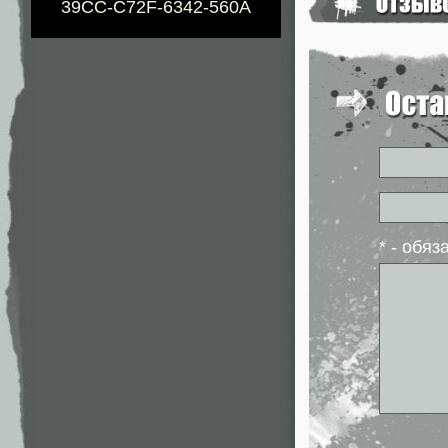
39CC-C72F-6342-560A
* - обя