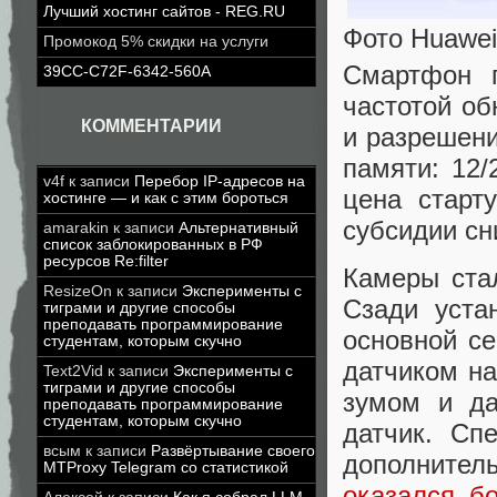
Лучший хостинг сайтов - REG.RU
Фото Huawei
Промокод 5% скидки на услуги
Смартфон 
39CC-C72F-6342-560A
частотой об
КОММЕНТАРИИ
и разрешен
памяти: 12/
v4f
к записи
Перебор IP-адресов на
цена старт
хостинге — и как с этим бороться
субсидии сн
amarakin
к записи
Альтернативный
список заблокированных в РФ
ресурсов Re:filter
Камеры ста
ResizeOn
к записи
Эксперименты с
Сзади уста
тиграми и другие способы
преподавать программирование
основной се
студентам, которым скучно
датчиком на
Text2Vid
к записи
Эксперименты с
тиграми и другие способы
зумом и да
преподавать программирование
студентам, которым скучно
датчик. Сп
всым
к записи
Развёртывание своего
дополните
MTProxy Telegram со статистикой
оказался б