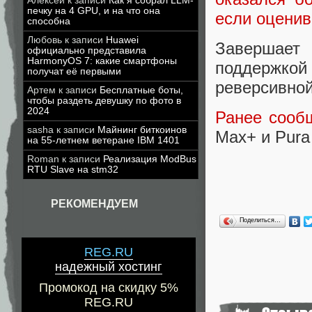
Алексей
к записи
Как я собрал LLM-
печку на 4 GPU, и на что она
если оцени
способна
Любовь
к записи
Huawei
Завершает
официально представила
HarmonyOS 7: какие смартфоны
поддержкой 
получат её первыми
реверсивной
Артем
к записи
Бесплатные боты,
чтобы раздеть девушку по фото в
2024
Ранее сооб
sasha
к записи
Майнинг биткоинов
Max+ и Pura
на 55-летнем ветеране IBM 1401
Roman
к записи
Реализация ModBus
RTU Slave на stm32
РЕКОМЕНДУЕМ
Поделиться…
REG.RU
надежный хостинг
Промокод на скидку 5%
REG.RU