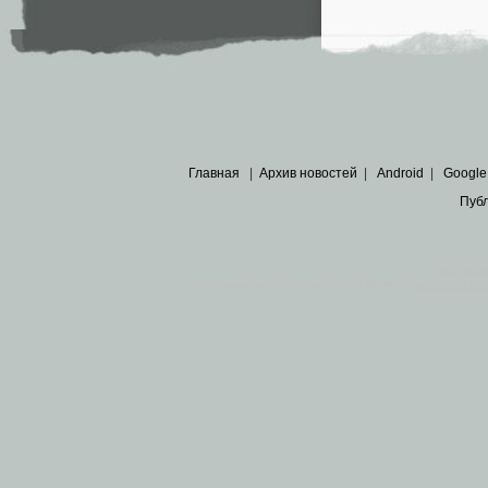
Главная
|
Архив новостей
|
Android
|
Google
Пуб
Все пра
Основными материалами сайта являются
архивные ко