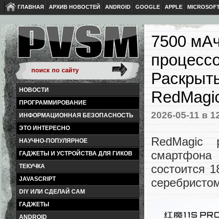
ГЛАВНАЯ
АРХИВ НОВОСТЕЙ
ANDROID
GOOGLE
APPLE
MICROSOF
7500 мАч
процессо
Раскрыты
НОВОСТИ
RedMagic
ПРОГРАММИРОВАНИЕ
2026-05-11
в 1
ИНФОРМАЦИОННАЯ БЕЗОПАСНОСТЬ
ЭТО ИНТЕРЕСНО
RedMagic 
НАУЧНО-ПОПУЛЯРНОЕ
смартфона
ГАДЖЕТЫ И УСТРОЙСТВА ДЛЯ ГИКОВ
состоится 1
ТЕКУЧКА
JAVASCRIPT
серебристом
DIY ИЛИ СДЕЛАЙ САМ
ГАДЖЕТЫ
ANDROID