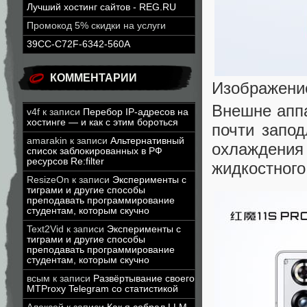
Лучший хостинг сайтов - REG.RU
Промокод 5% скидки на услуги
39CC-C72F-6342-560A
КОММЕНТАРИИ
Изображени
Внешне аппа
v4f
к записи
Перебор IP-адресов на
хостинге — и как с этим бороться
почти запо
amarakin
к записи
Альтернативный
охлаждения
список заблокированных в РФ
ресурсов Re:filter
жидкостного
ResizeOn
к записи
Эксперименты с
тиграми и другие способы
преподавать программирование
студентам, которым скучно
Text2Vid
к записи
Эксперименты с
тиграми и другие способы
преподавать программирование
студентам, которым скучно
всым
к записи
Развёртывание своего
MTProxy Telegram со статистикой