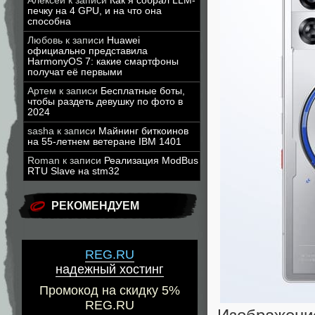
Алексей
к записи
Как я собрал LLM-
печку на 4 GPU, и на что она
способна
Любовь
к записи
Huawei
официально представила
HarmonyOS 7: какие смартфоны
получат её первыми
Артем
к записи
Бесплатные боты,
чтобы раздеть девушку по фото в
2024
sasha
к записи
Майнинг биткоинов
на 55-летнем ветеране IBM 1401
Roman
к записи
Реализация ModBus
RTU Slave на stm32
РЕКОМЕНДУЕМ
REG.RU
надежный хостинг
Промокод на скидку 5%
REG.RU