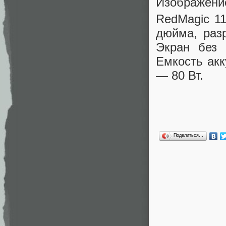
Изображени
RedMagic 1
дюйма, раз
Экран без 
Емкость акк
— 80 Вт.
Поделиться…