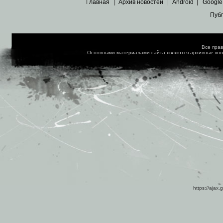
Главная
|
Архив новостей
|
Android
|
Google
Пуб
Все пра
Основными материалами сайта являются
архивные ко
https://ajax.