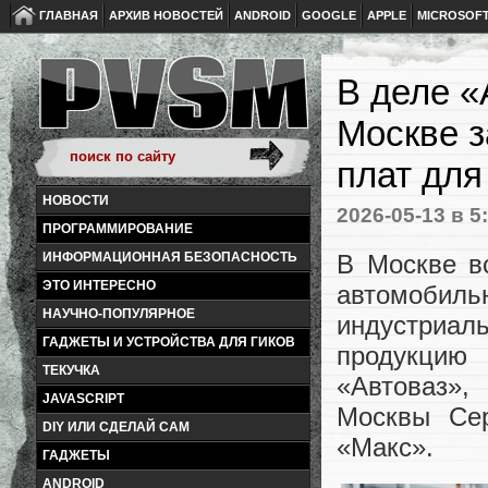
ГЛАВНАЯ
АРХИВ НОВОСТЕЙ
ANDROID
GOOGLE
APPLE
MICROSOF
В деле «
Москве з
плат для
НОВОСТИ
2026-05-13
в 5
ПРОГРАММИРОВАНИЕ
В Москве в
ИНФОРМАЦИОННАЯ БЕЗОПАСНОСТЬ
ЭТО ИНТЕРЕСНО
автомоби
НАУЧНО-ПОПУЛЯРНОЕ
индустриа
ГАДЖЕТЫ И УСТРОЙСТВА ДЛЯ ГИКОВ
продукцию 
ТЕКУЧКА
«Автоваз»
JAVASCRIPT
Москвы Се
DIY ИЛИ СДЕЛАЙ САМ
«Макс».
ГАДЖЕТЫ
ANDROID