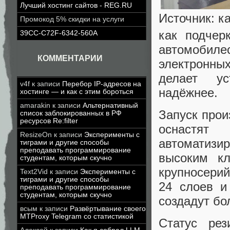
Лучший хостинг сайтов - REG.RU
Источник: к
Промокод 5% скидки на услуги
как подчер
39CC-C72F-6342-560A
автомобил
КОММЕНТАРИИ
электронны
делает ус
v4f
к записи
Перебор IP-адресов на
надёжнее.
хостинге — и как с этим бороться
amarakin
к записи
Альтернативный
Запуск прои
список заблокированных в РФ
ресурсов Re:filter
оснастят
ResizeOn
к записи
Эксперименты с
автоматизи
тиграми и другие способы
преподавать программирование
высоким кл
студентам, которым скучно
крупносерий
Text2Vid
к записи
Эксперименты с
тиграми и другие способы
24 слоев и
преподавать программирование
студентам, которым скучно
создадут бо
всым
к записи
Развёртывание своего
MTProxy Telegram со статистикой
Статус ре