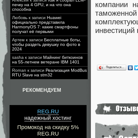
Алексей
к записи
Как я собрал LLM-
компании н
печку на 4 GPU, и на что она
способна
таможенной
Любовь
к записи
Huawei
комплекту
официально представила
HarmonyOS 7: какие смартфоны
инвестиций 
получат её первыми
Артем
к записи
Бесплатные боты,
чтобы раздеть девушку по фото в
2024
sasha
к записи
Майнинг биткоинов
на 55-летнем ветеране IBM 1401
Поделиться…
Roman
к записи
Реализация ModBus
RTU Slave на stm32
РЕКОМЕНДУЕМ
REG.RU
надежный хостинг
Промокод на скидку 5%
REG.RU