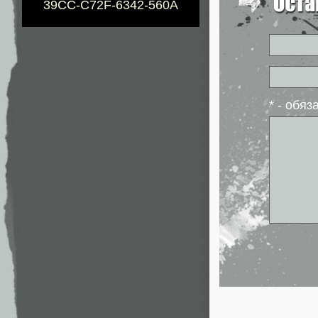
39CC-C72F-6342-560A
* - обя