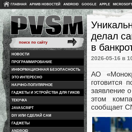
ГЛАВНАЯ
АРХИВ НОВОСТЕЙ
ANDROID
GOOGLE
APPLE
MICROSOF
Уникальн
делал са
в банкро
НОВОСТИ
2026-05-16
в 1
ПРОГРАММИРОВАНИЕ
ИНФОРМАЦИОННАЯ БЕЗОПАСНОСТЬ
АО «Монокр
ЭТО ИНТЕРЕСНО
готовится 
НАУЧНО-ПОПУЛЯРНОЕ
заявление о
ГАДЖЕТЫ И УСТРОЙСТВА ДЛЯ ГИКОВ
этом компа
ТЕКУЧКА
сообщает C
JAVASCRIPT
DIY ИЛИ СДЕЛАЙ САМ
ГАДЖЕТЫ
ANDROID