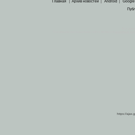
Главная
|
Архив новостей
|
Android
|
Google
Пуб
Все пра
Основными материалами сайта являются
архивные ко
https://ajax.