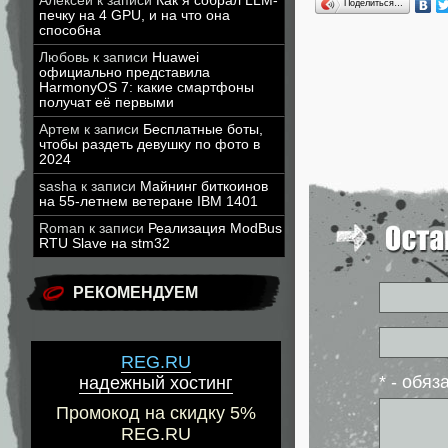
Алексей
к записи
Как я собрал LLM-
Поделиться…
печку на 4 GPU, и на что она
способна
Любовь
к записи
Huawei
официально представила
HarmonyOS 7: какие смартфоны
получат её первыми
Артем
к записи
Бесплатные боты,
чтобы раздеть девушку по фото в
2024
sasha
к записи
Майнинг биткоинов
на 55-летнем ветеране IBM 1401
Roman
к записи
Реализация ModBus
RTU Slave на stm32
РЕКОМЕНДУЕМ
REG.RU
* - обя
надежный хостинг
Промокод на скидку 5%
REG.RU