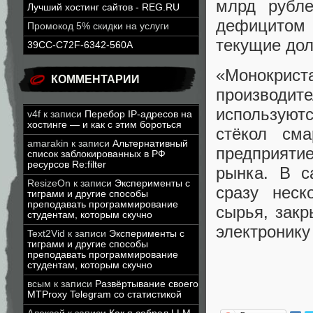
млрд рубле
Лучший хостинг сайтов - REG.RU
дефицитом
Промокод 5% скидки на услуги
текущие дол
39CC-C72F-6342-560A
«Монокри
КОММЕНТАРИИ
производи
используют
v4f
к записи
Перебор IP-адресов на
хостинге — и как с этим бороться
стёкол см
amarakin
к записи
Альтернативный
предприятие
список заблокированных в РФ
ресурсов Re:filter
рынка. В с
ResizeOn
к записи
Эксперименты с
сразу неск
тиграми и другие способы
преподавать программирование
сырья, закр
студентам, которым скучно
электронику
Text2Vid
к записи
Эксперименты с
тиграми и другие способы
преподавать программирование
студентам, которым скучно
всым
к записи
Развёртывание своего
MTProxy Telegram со статистикой