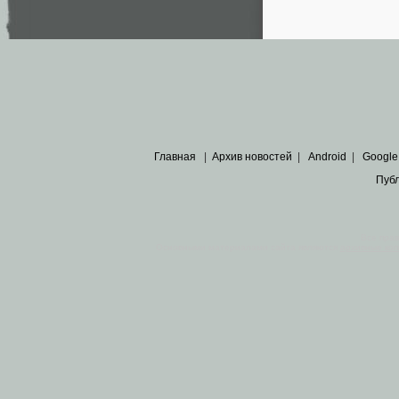
Главная
|
Архив новостей
|
Android
|
Google
Пуб
Все пра
Основными материалами сайта являются
архивные ко