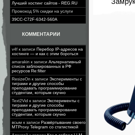
Замрук
Лучший хостинг сайтов - REG.RU
Промокод 5% скидки на услуги
39CC-C72F-6342-560A
КОММЕНТАРИИ
v4f
к записи
Перебор IP-адресов на
хостинге — и как с этим бороться
amarakin
к записи
Альтернативный
список заблокированных в РФ
ресурсов Re:filter
ResizeOn
к записи
Эксперименты с
тиграми и другие способы
преподавать программирование
студентам, которым скучно
Text2Vid
к записи
Эксперименты с
тиграми и другие способы
преподавать программирование
студентам, которым скучно
всым
к записи
Развёртывание своего
MTProxy Telegram со статистикой