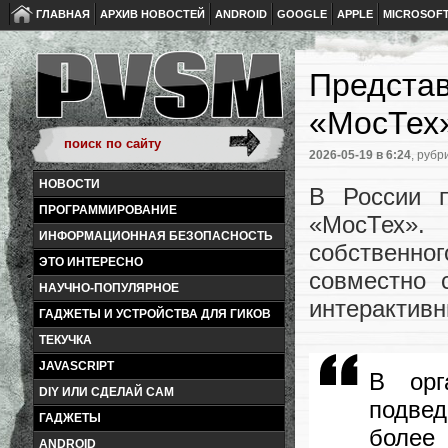
ГЛАВНАЯ
АРХИВ НОВОСТЕЙ
ANDROID
GOOGLE
APPLE
MICROSOF
Представ
«МосТех
2026-05-19
в 6:24
, рубр
НОВОСТИ
В России п
ПРОГРАММИРОВАНИЕ
«МосТех».
ИНФОРМАЦИОННАЯ БЕЗОПАСНОСТЬ
собственн
ЭТО ИНТЕРЕСНО
совместно 
НАУЧНО-ПОПУЛЯРНОЕ
интерактивн
ГАДЖЕТЫ И УСТРОЙСТВА ДЛЯ ГИКОВ
ТЕКУЧКА
JAVASCRIPT
В орг
DIY ИЛИ СДЕЛАЙ САМ
подвед
ГАДЖЕТЫ
более
ANDROID