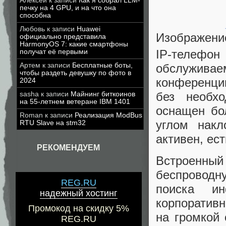
Алексей
к записи
Как я собрал LLM-
печку на 4 GPU, и на что она
способна
Любовь
к записи
Huawei
Изображени
официально представила
HarmonyOS 7: какие смартфоны
IP-телефон
получат её первыми
обслужив
Артем
к записи
Бесплатные боты,
чтобы раздеть девушку по фото в
конференци
2024
без необх
sasha
к записи
Майнинг биткоинов
на 55-летнем ветеране IBM 1401
оснащен бо
Roman
к записи
Реализация ModBus
углом накл
RTU Slave на stm32
активен, ес
РЕКОМЕНДУЕМ
Встроенный
беспроводну
REG.RU
поиска и
надежный хостинг
корпоративн
Промокод на скидку 5%
на громкой 
REG.RU