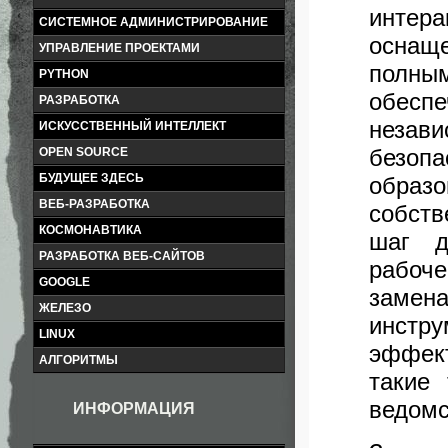
интер
СИСТЕМНОЕ АДМИНИСТРИРОВАНИЕ
оснащ
УПРАВЛЕНИЕ ПРОЕКТАМИ
полн
PYTHON
обесп
РАЗРАБОТКА
незави
ИСКУССТВЕННЫЙ ИНТЕЛЛЕКТ
безоп
OPEN SOURCE
БУДУЩЕЕ ЗДЕСЬ
образ
ВЕБ-РАЗРАБОТКА
собст
КОСМОНАВТИКА
шаг д
РАЗРАБОТКА ВЕБ-САЙТОВ
рабоче
GOOGLE
замен
ЖЕЛЕЗО
инстру
LINUX
эффект
АЛГОРИТМЫ
такие
ведомс
ИНФОРМАЦИЯ