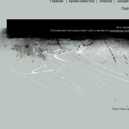
Главная
|
Архив новостей
|
Android
|
Google
Пуб
Все пра
Основными материалами сайта являются
архивные ко
https://ajax.