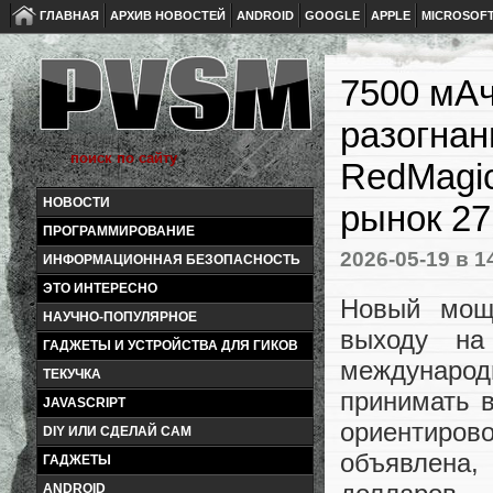
ГЛАВНАЯ
АРХИВ НОВОСТЕЙ
ANDROID
GOOGLE
APPLE
MICROSOF
7500 мАч
разогнан
RedMagic
НОВОСТИ
рынок 27
ПРОГРАММИРОВАНИЕ
2026-05-19
в 1
ИНФОРМАЦИОННАЯ БЕЗОПАСНОСТЬ
ЭТО ИНТЕРЕСНО
Новый мощ
НАУЧНО-ПОПУЛЯРНОЕ
выходу на
ГАДЖЕТЫ И УСТРОЙСТВА ДЛЯ ГИКОВ
международн
ТЕКУЧКА
принимать 
JAVASCRIPT
ориентиров
DIY ИЛИ СДЕЛАЙ САМ
объявлена,
ГАДЖЕТЫ
ANDROID