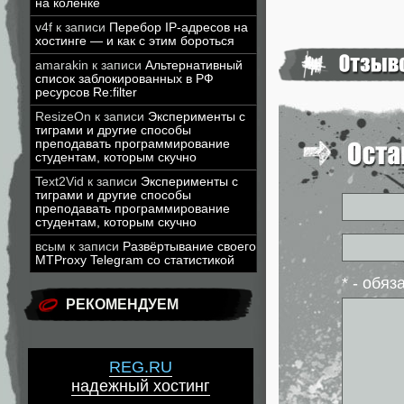
на коленке
v4f
к записи
Перебор IP-адресов на
хостинге — и как с этим бороться
amarakin
к записи
Альтернативный
список заблокированных в РФ
ресурсов Re:filter
ResizeOn
к записи
Эксперименты с
тиграми и другие способы
преподавать программирование
студентам, которым скучно
Text2Vid
к записи
Эксперименты с
тиграми и другие способы
преподавать программирование
студентам, которым скучно
всым
к записи
Развёртывание своего
MTProxy Telegram со статистикой
* - обя
РЕКОМЕНДУЕМ
REG.RU
надежный хостинг