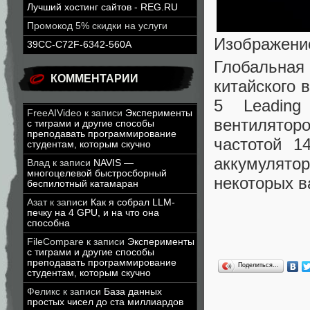
Лучший хостинг сайтов - REG.RU
Промокод 5% скидки на услуги
Изображени
39CC-C72F-6342-560A
Глобальна
КОММЕНТАРИИ
китайского 
5 Leading
FreeAIVideo
к записи
Эксперименты
вентилятор
с тиграми и другие способы
преподавать программирование
частотой 1
студентам, которым скучно
аккумулято
Влад
к записи
NAVIS —
многоцелевой быстросборный
некоторых в
беспилотный катамаран
Азат
к записи
Как я собрал LLM-
печку на 4 GPU, и на что она
способна
FileCompare
к записи
Эксперименты
с тиграми и другие способы
преподавать программирование
Поделиться…
студентам, которым скучно
Феликс
к записи
База данных
простых чисел до ста миллиардов