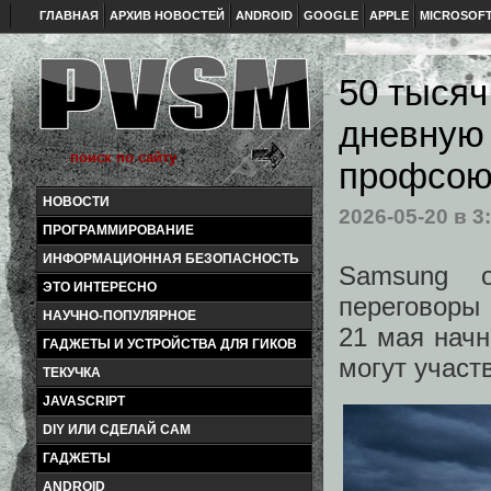
ГЛАВНАЯ
АРХИВ НОВОСТЕЙ
ANDROID
GOOGLE
APPLE
MICROSOF
50 тысяч
дневную 
профсою
НОВОСТИ
2026-05-20
в 3
ПРОГРАММИРОВАНИЕ
ИНФОРМАЦИОННАЯ БЕЗОПАСНОСТЬ
Samsung о
ЭТО ИНТЕРЕСНО
переговоры
НАУЧНО-ПОПУЛЯРНОЕ
21 мая начн
ГАДЖЕТЫ И УСТРОЙСТВА ДЛЯ ГИКОВ
могут участ
ТЕКУЧКА
JAVASCRIPT
DIY ИЛИ СДЕЛАЙ САМ
ГАДЖЕТЫ
ANDROID