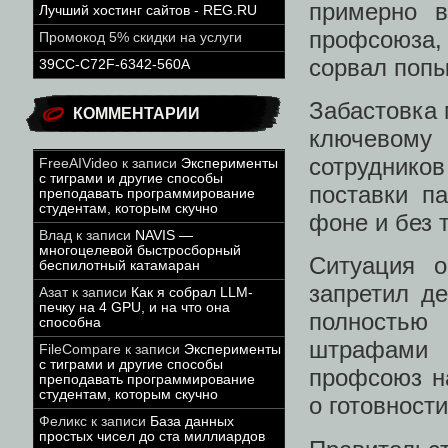
примерно 
Лучший хостинг сайтов - REG.RU
профсоюза,
Промокод 5% скидки на услуги
сорвал попы
39CC-C72F-6342-560A
Забастовка 
КОММЕНТАРИИ
ключевому
сотрудник
FreeAIVideo
к записи
Эксперименты
с тиграми и другие способы
поставки п
преподавать программирование
студентам, которым скучно
фоне и без 
Влад
к записи
NAVIS —
многоцелевой быстросборный
Ситуация о
беспилотный катамаран
запретил де
Азат
к записи
Как я собрал LLM-
печку на 4 GPU, и на что она
полностью 
способна
штрафами 
FileCompare
к записи
Эксперименты
с тиграми и другие способы
профсоюз н
преподавать программирование
студентам, которым скучно
о готовност
Феликс
к записи
База данных
простых чисел до ста миллиардов