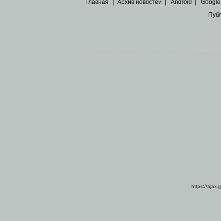
Главная
|
Архив новостей
|
Android
|
Google
Пуб
Все пра
Основными материалами сайта являются
архивные ко
https://ajax.