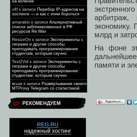
Правительс
на коленке
экстренно
v4f
к записи
Перебор IP-адресов на
хостинге — и как с этим бороться
арбитраж, 
amarakin
к записи
Альтернативный
экономику. 
список заблокированных в РФ
ресурсов Re:filter
млрд и затр
ResizeOn
к записи
Эксперименты с
тиграми и другие способы
На фоне эт
преподавать программирование
студентам, которым скучно
дальнейше
Text2Vid
к записи
Эксперименты с
памяти и эл
тиграми и другие способы
преподавать программирование
студентам, которым скучно
всым
к записи
Развёртывание своего
MTProxy Telegram со статистикой
Поделиться…
РЕКОМЕНДУЕМ
REG.RU
надежный хостинг