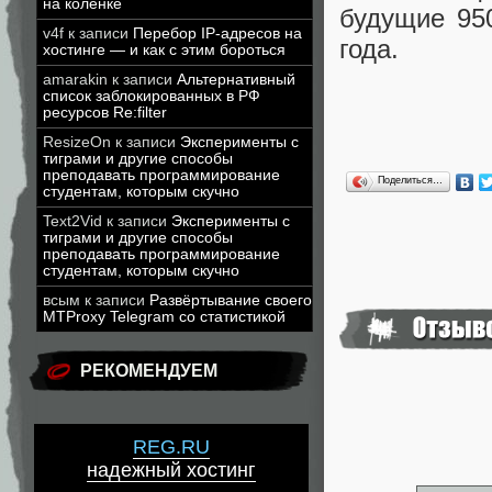
на коленке
будущие 95
v4f
к записи
Перебор IP-адресов на
года.
хостинге — и как с этим бороться
amarakin
к записи
Альтернативный
список заблокированных в РФ
ресурсов Re:filter
ResizeOn
к записи
Эксперименты с
тиграми и другие способы
преподавать программирование
Поделиться…
студентам, которым скучно
Text2Vid
к записи
Эксперименты с
тиграми и другие способы
преподавать программирование
студентам, которым скучно
всым
к записи
Развёртывание своего
MTProxy Telegram со статистикой
РЕКОМЕНДУЕМ
REG.RU
надежный хостинг