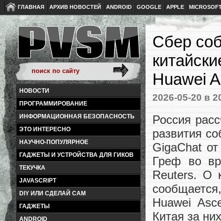
ГЛАВНАЯ
АРХИВ НОВОСТЕЙ
ANDROID
GOOGLE
APPLE
MICROSOF
Сбер соб
китайски
Huawei A
НОВОСТИ
2026-05-20
в 2
ПРОГРАММИРОВАНИЕ
Россия расс
ИНФОРМАЦИОННАЯ БЕЗОПАСНОСТЬ
ЭТО ИНТЕРЕСНО
развития со
НАУЧНО-ПОПУЛЯРНОЕ
GigaChat от
ГАДЖЕТЫ И УСТРОЙСТВА ДЛЯ ГИКОВ
Греф во вр
ТЕКУЧКА
Reuters. О 
JAVASCRIPT
сообщается
DIY ИЛИ СДЕЛАЙ САМ
Huawei Asc
ГАДЖЕТЫ
Китая за ни
ANDROID