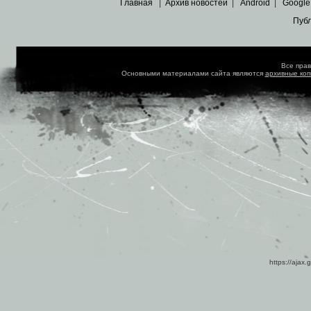
Главная
|
Архив новостей
|
Android
|
Google
Пуб
Все пра
Основными материалами сайта являются
архивные ко
https://ajax.