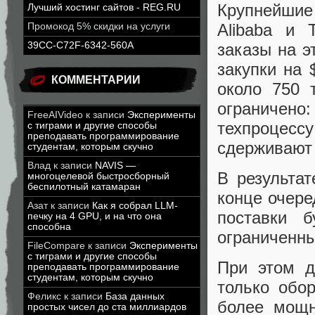
Крупнейшие
Лучший хостинг сайтов - REG.RU
Alibaba и 
Промокод 5% скидки на услуги
заказы на э
39CC-C72F-6342-560A
закупки на 
КОММЕНТАРИИ
около 750 
ограничено
FreeAIVideo
к записи
Эксперименты
техпроцессу
с тиграми и другие способы
преподавать программирование
сдерживают
студентам, которым скучно
Влад
к записи
NAVIS —
В результа
многоцелевой быстросборный
беспилотный катамаран
конце очер
Азат
к записи
Как я собрал LLM-
поставки 
печку на 4 GPU, и на что она
способна
ограниченн
FileCompare
к записи
Эксперименты
с тиграми и другие способы
При этом д
преподавать программирование
студентам, которым скучно
только обо
Феликс
к записи
База данных
более мощн
простых чисел до ста миллиардов