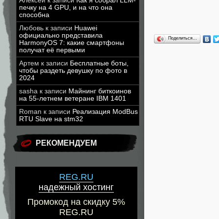
Алексей
к записи
Как я собрал LLM-
печку на 4 GPU, и на что она
способна
Любовь
к записи
Huawei
официально представила
Поделиться…
HarmonyOS 7: какие смартфоны
получат её первыми
Артем
к записи
Бесплатные боты,
чтобы раздеть девушку по фото в
2024
sasha
к записи
Майнинг биткоинов
на 55-летнем ветеране IBM 1401
Roman
к записи
Реализация ModBus
RTU Slave на stm32
РЕКОМЕНДУЕМ
REG.RU
надежный хостинг
Промокод на скидку 5%
REG.RU