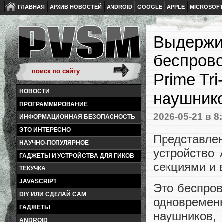
ГЛАВНАЯ
АРХИВ НОВОСТЕЙ
ANDROID
GOOGLE
APPLE
MICROSOF
Выдержи
беспрово
Prime Tr
НОВОСТИ
наушнико
ПРОГРАММИРОВАНИЕ
2026-05-21
в 8
ИНФОРМАЦИОННАЯ БЕЗОПАСНОСТЬ
ЭТО ИНТЕРЕСНО
Представл
НАУЧНО-ПОПУЛЯРНОЕ
устройство A
ГАДЖЕТЫ И УСТРОЙСТВА ДЛЯ ГИКОВ
секциями и
ТЕКУЧКА
JAVASCRIPT
Это беспров
DIY ИЛИ СДЕЛАЙ САМ
одновременн
ГАДЖЕТЫ
наушников,
ANDROID