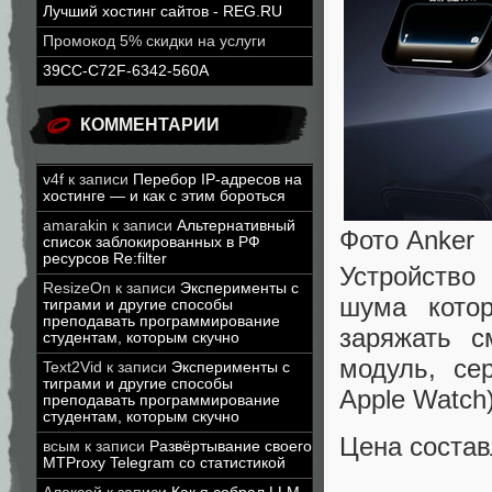
Лучший хостинг сайтов - REG.RU
Промокод 5% скидки на услуги
39CC-C72F-6342-560A
КОММЕНТАРИИ
v4f
к записи
Перебор IP-адресов на
хостинге — и как с этим бороться
amarakin
к записи
Альтернативный
Фото Anker
список заблокированных в РФ
ресурсов Re:filter
Устройство
ResizeOn
к записи
Эксперименты с
шума кото
тиграми и другие способы
преподавать программирование
заряжать 
студентам, которым скучно
модуль, се
Text2Vid
к записи
Эксперименты с
тиграми и другие способы
Apple Watch)
преподавать программирование
студентам, которым скучно
Цена состав
всым
к записи
Развёртывание своего
MTProxy Telegram со статистикой