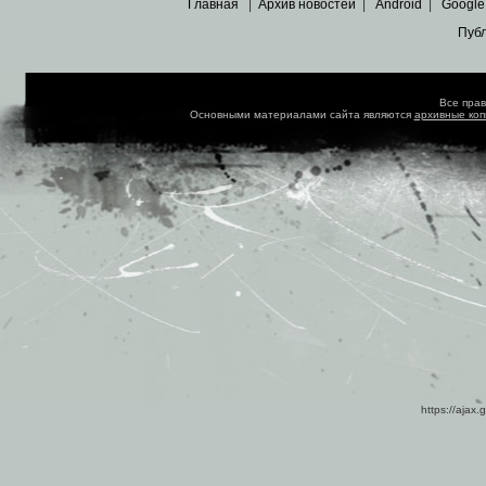
Главная
|
Архив новостей
|
Android
|
Google
Пуб
Все пра
Основными материалами сайта являются
архивные ко
https://ajax.