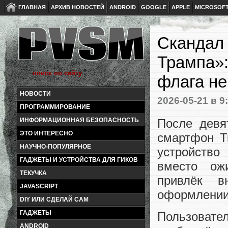
ГЛАВНАЯ
АРХИВ НОВОСТЕЙ
ANDROID
GOOGLE
APPLE
MICROSOF
Скандал 
Трампа»:
флага не
НОВОСТИ
2026-05-21
в 9
ПРОГРАММИРОВАНИЕ
После девя
ИНФОРМАЦИОННАЯ БЕЗОПАСНОСТЬ
ЭТО ИНТЕРЕСНО
смартфон T
НАУЧНО-ПОПУЛЯРНОЕ
устройство
ГАДЖЕТЫ И УСТРОЙСТВА ДЛЯ ГИКОВ
вместо ож
ТЕКУЧКА
привлёк в
JAVASCRIPT
оформлении
DIY ИЛИ СДЕЛАЙ САМ
ГАДЖЕТЫ
Пользовате
ANDROID