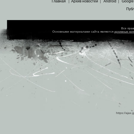
Главная
|
Архив новостей
|
Android
|
Google
Пуб
Все пра
Основными материалами сайта являются
архивные ко
https://ajax.