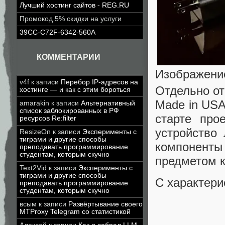
Лучший хостинг сайтов - REG.RU
Промокод 5% скидки на услуги
39CC-C72F-6342-560A
КОММЕНТАРИИ
Изображение
v4f
к записи
Перебор IP-адресов на
Отдельно от
хостинге — и как с этим бороться
Made in USA
amarakin
к записи
Альтернативный
список заблокированных в РФ
старте про
ресурсов Re:filter
устройство
ResizeOn
к записи
Эксперименты с
тиграми и другие способы
компоненты
преподавать программирование
студентам, которым скучно
предметом к
Text2Vid
к записи
Эксперименты с
тиграми и другие способы
С характер
преподавать программирование
студентам, которым скучно
всым
к записи
Развёртывание своего
MTProxy Telegram со статистикой