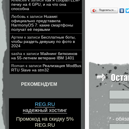
Алексей
к записи
Как я собрал LLM-
печку на 4 GPU, и на что она
способна
Поделиться…
Любовь
к записи
Huawei
официально представила
HarmonyOS 7: какие смартфоны
получат её первыми
Артем
к записи
Бесплатные боты,
чтобы раздеть девушку по фото в
2024
sasha
к записи
Майнинг биткоинов
на 55-летнем ветеране IBM 1401
Roman
к записи
Реализация ModBus
RTU Slave на stm32
РЕКОМЕНДУЕМ
REG.RU
надежный хостинг
Промокод на скидку 5%
* - обя
REG.RU