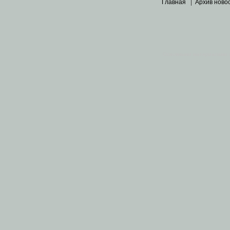
Главная
|
Архив ново
Основными материалами 