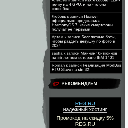
Алексей
к записи
Как я собрал LLM-
печку на 4 GPU, и на что она
способна
Любовь
к записи
Huawei
официально представила
HarmonyOS 7: какие смартфоны
получат её первыми
Артем
к записи
Бесплатные боты,
чтобы раздеть девушку по фото в
2024
sasha
к записи
Майнинг биткоинов
на 55-летнем ветеране IBM 1401
Roman
к записи
Реализация ModBus
RTU Slave на stm32
РЕКОМЕНДУЕМ
REG.RU
надежный хостинг
Промокод на скидку 5%
REG.RU