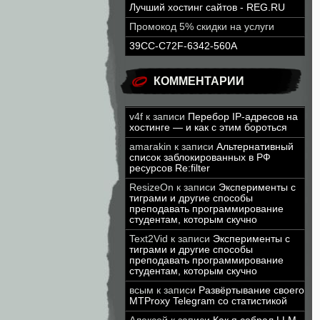
Лучший хостинг сайтов - REG.RU
Промокод 5% скидки на услуги
39CC-C72F-6342-560A
КОММЕНТАРИИ
v4f
к записи
Перебор IP-адресов на
хостинге — и как с этим бороться
amarakin
к записи
Альтернативный
список заблокированных в РФ
ресурсов Re:filter
ResizeOn
к записи
Эксперименты с
тиграми и другие способы
преподавать программирование
студентам, которым скучно
Text2Vid
к записи
Эксперименты с
тиграми и другие способы
преподавать программирование
студентам, которым скучно
всым
к записи
Развёртывание своего
MTProxy Telegram со статистикой