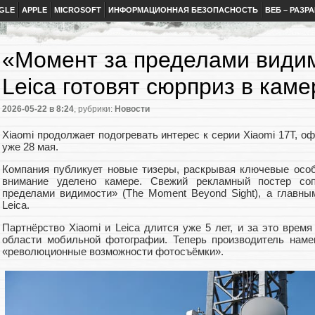
GLE
APPLE
MICROSOFT
ИНФОРМАЦИОННАЯ БЕЗОПАСНОСТЬ
ВЕБ – РАЗР
«Момент за пределами видим
Leica готовят сюрприз в каме
2026-05-22
в 8:24
, рубрики:
Новости
Xiaomi продолжает подогревать интерес к серии Xiaomi 17T, о
уже 28 мая.
Компания публикует новые тизеры, раскрывая ключевые особ
внимание уделено камере. Свежий рекламный постер со
пределами видимости» (The Moment Beyond Sight), а главн
Leica.
Партнёрство Xiaomi и Leica длится уже 5 лет, и за это врем
области мобильной фотографии. Теперь производитель намек
«революционные возможности фотосъёмки».