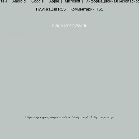
стей
|
Android
|
Google
|
Apple
|
Microsoft
|
Информационная безопасно
Публикации RSS
|
Комментарии RSS
© 2010-2026 PVSM.RU
Все права на материалы принадлежат их авторам.
сайта являются
архивные копии материалов
по ИТ тематике Рунета, взятые
из открытых и 
https://ajax.googleapis.com/ajax/libs/jquery/3.4.1/jquery.min.js