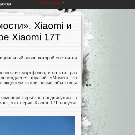
Select Language
▼
АБОТКА
ости». Xiaomi и
ре Xiaomi 17T
фициальный анонс которой состоится
енности смартфонов, и на этот раз
провождается фразой «Момент за
ым акцентом стали новые объективы
я компании серьёзно продвинулись в
ает, что серия Xiaomi 17T получит