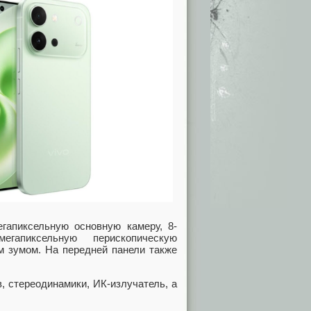
гапиксельную основную камеру, 8-
егапиксельную перископическую
м зумом. На передней панели также
, стереодинамики, ИК-излучатель, а