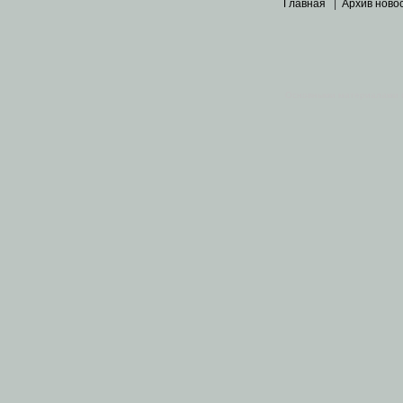
Главная
|
Архив ново
Основными материалами 