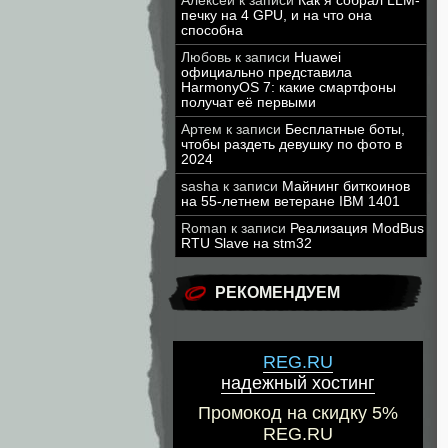
Алексей
к записи
Как я собрал LLM-
печку на 4 GPU, и на что она
способна
Любовь
к записи
Huawei
официально представила
HarmonyOS 7: какие смартфоны
получат её первыми
Артем
к записи
Бесплатные боты,
чтобы раздеть девушку по фото в
2024
sasha
к записи
Майнинг биткоинов
на 55-летнем ветеране IBM 1401
Roman
к записи
Реализация ModBus
RTU Slave на stm32
РЕКОМЕНДУЕМ
REG.RU
надежный хостинг
Промокод на скидку 5%
REG.RU