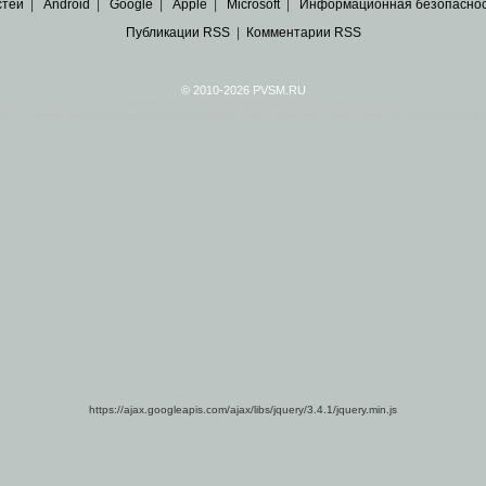
стей
|
Android
|
Google
|
Apple
|
Microsoft
|
Информационная безопасно
Публикации RSS
|
Комментарии RSS
© 2010-2026 PVSM.RU
Все права на материалы принадлежат их авторам.
сайта являются
архивные копии материалов
по ИТ тематике Рунета, взятые
из открытых и 
https://ajax.googleapis.com/ajax/libs/jquery/3.4.1/jquery.min.js