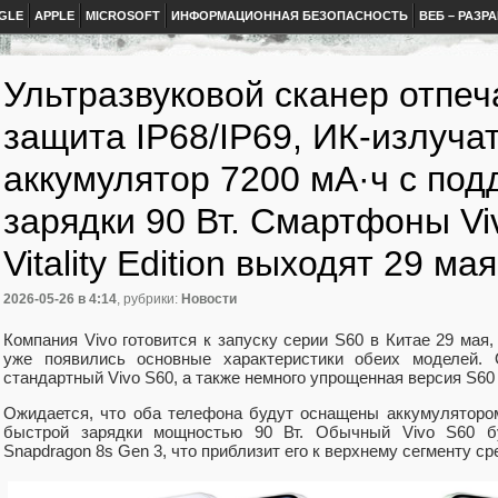
GLE
APPLE
MICROSOFT
ИНФОРМАЦИОННАЯ БЕЗОПАСНОСТЬ
ВЕБ – РАЗР
Ультразвуковой сканер отпеч
защита IP68/IP69, ИК-излуча
аккумулятор 7200 мА·ч с по
зарядки 90 Вт. Смартфоны Vi
Vitality Edition выходят 29 мая
2026-05-26
в 4:14
, рубрики:
Новости
Компания Vivo готовится к запуску серии S60 в Китае 29 мая,
уже появились основные характеристики обеих моделей. 
стандартный Vivo S60, а также немного упрощенная версия S60 Vit
Ожидается, что оба телефона будут оснащены аккумуляторо
быстрой зарядки мощностью 90 Вт. Обычный Vivo S60 б
Snapdragon 8s Gen 3, что приблизит его к верхнему сегменту ср