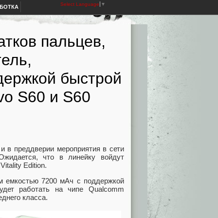
Select Language
▼
АБОТКА
атков пальцев,
тель,
ддержкой быстрой
vo S60 и S60
 и в преддверии мероприятия в сети
Ожидается, что в линейку войдут
ality Edition.
м емкостью 7200 мАч с поддержкой
удет работать на чипе Qualcomm
еднего класса.