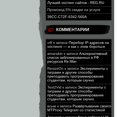
Лучший хостинг сайтов - REG.RU
Промокод 5% скидки на услуги
39CC-C72F-6342-560A
КОММЕНТАРИИ
v4f
к записи
Перебор IP-адресов на
хостинге — и как с этим бороться
amarakin
к записи
Альтернативный
список заблокированных в РФ
ресурсов Re:filter
ResizeOn
к записи
Эксперименты с
тиграми и другие способы
преподавать программирование
студентам, которым скучно
Text2Vid
к записи
Эксперименты с
тиграми и другие способы
преподавать программирование
студентам, которым скучно
всым
к записи
Развёртывание своего
MTProxy Telegram со статистикой