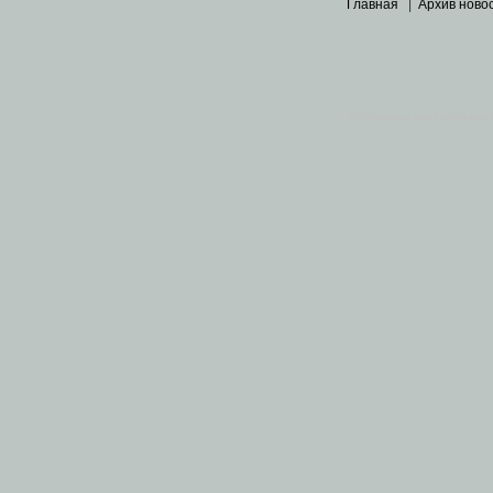
Главная
|
Архив ново
Основными материалами 