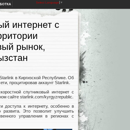
Select Language
▼
АБОТКА
ый интернет с
рритории
вый рынок,
ызстан
arlink в Киргизской Республике. Об
ти, процитировав аккаунт Starlink.
скоростной спутниковый интернет с
 сайте starlink.com/kyrgyzrepublic.
ти доступа к интернету, особенно в
о развита. Это позволит улучшить
твенного управления в регионах с