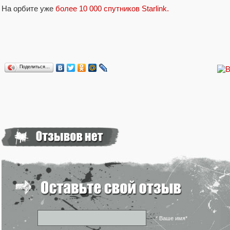
На орбите уже
более 10 000 спутников Starlink.
Поделиться…
* Ваше имя*