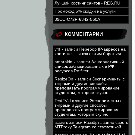
Лучший хостинг сайтов - REG.RU
Промокод 5% скидки на услуги
39CC-C72F-6342-560A
КОММЕНТАРИИ
v4f
к записи
Перебор IP-адресов на
хостинге — и как с этим бороться
amarakin
к записи
Альтернативный
список заблокированных в РФ
ресурсов Re:filter
ResizeOn
к записи
Эксперименты с
тиграми и другие способы
преподавать программирование
студентам, которым скучно
Text2Vid
к записи
Эксперименты с
тиграми и другие способы
преподавать программирование
студентам, которым скучно
всым
к записи
Развёртывание своего
MTProxy Telegram со статистикой