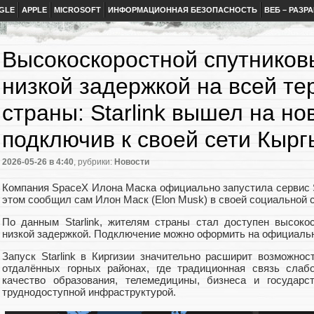
GLE
APPLE
MICROSOFT
ИНФОРМАЦИОННАЯ БЕЗОПАСНОСТЬ
ВЕБ – РАЗР
Высокоскоростной спутников
низкой задержкой на всей те
страны: Starlink вышел на но
подключив к своей сети Кырг
2026-05-26
в 4:40
, рубрики:
Новости
Компания SpaceX Илона Маска официально запустила сервис St
этом сообщил сам Илон Маск (Elon Musk) в своей социальной се
По данным Starlink, жителям страны стал доступен высоко
низкой задержкой. Подключение можно оформить на официальном
Запуск Starlink в Киргизии значительно расширит возможнос
отдалённых горных районах, где традиционная связь слаб
качество образования, телемедицины, бизнеса и государс
труднодоступной инфраструктурой.