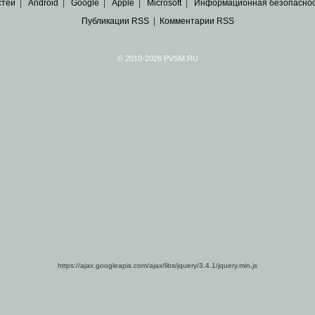
стей
|
Android
|
Google
|
Apple
|
Microsoft
|
Информационная безопасно
Публикации RSS
|
Комментарии RSS
© 2010-2026 PVSM.RU
Все права на материалы принадлежат их авторам.
сайта являются
архивные копии материалов
по ИТ тематике Рунета, взятые
из открытых и 
https://ajax.googleapis.com/ajax/libs/jquery/3.4.1/jquery.min.js