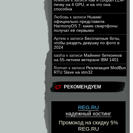
Алексей
к записи
Как я собрал LLM-
печку на 4 GPU, и на что она
способна
Любовь
к записи
Huawei
официально представила
HarmonyOS 7: какие смартфоны
получат её первыми
Артем
к записи
Бесплатные боты,
чтобы раздеть девушку по фото в
2024
sasha
к записи
Майнинг биткоинов
на 55-летнем ветеране IBM 1401
Roman
к записи
Реализация ModBus
RTU Slave на stm32
РЕКОМЕНДУЕМ
REG.RU
надежный хостинг
Промокод на скидку 5%
REG.RU