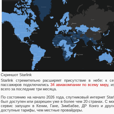
Скриншот Starlink
Starlink стремительно расширяет присутствие в небе: к с
пассажиров подключились
34 авиакомпании по всему миру
, 
всего за последние три месяца.
По состоянию на начало 2026 года, спутниковый интернет Star
был доступен или разрешен уже в более чем 20 странах. С мом
сервис запущен в Кении, Гане, Зимбабве, ДР Конго и друг
доступные тарифы, чем местные провайдеры.