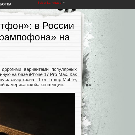
Select Language
▼
АБОТКА
тфон»: в России
Трампофона» на
о дорогими вариантами популярных
ную на базе iPhone 17 Pro Max. Как
пуск смартфона T1 от Trump Mobile,
ной «американской» концепции.