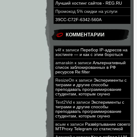
Лучший хостинг сайтов - REG.RU
Промокод 5% скидки на услуги
39CC-C72F-6342-560A
КОММЕНТАРИИ
v4f
к записи
Перебор IP-адресов на
хостинге — и как с этим бороться
amarakin
к записи
Альтернативный
список заблокированных в РФ
ресурсов Re:filter
ResizeOn
к записи
Эксперименты с
тиграми и другие способы
преподавать программирование
студентам, которым скучно
Text2Vid
к записи
Эксперименты с
тиграми и другие способы
преподавать программирование
студентам, которым скучно
всым
к записи
Развёртывание своего
MTProxy Telegram со статистикой