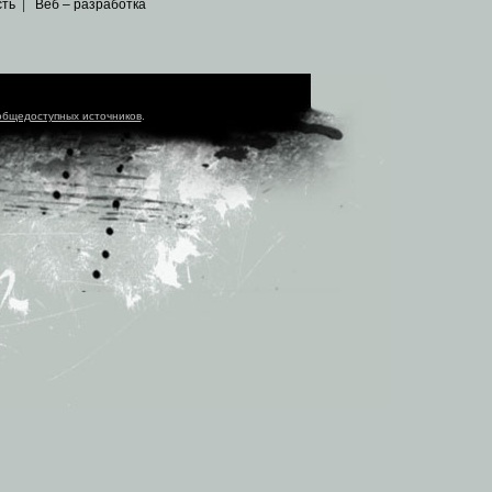
сть
|
Веб – разработка
общедоступных источников
.