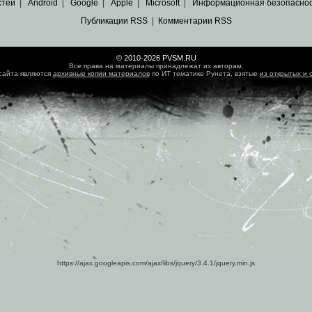
стей
|
Android
|
Google
|
Apple
|
Microsoft
|
Информационная безопасно
Публикации RSS
|
Комментарии RSS
© 2010-2026 PVSM.RU
Все права на материалы принадлежат их авторам.
сайта являются
архивные копии материалов
по ИТ тематике Рунета, взятые
из открытых и 
https://ajax.googleapis.com/ajax/libs/jquery/3.4.1/jquery.min.js