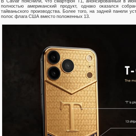
В Caviar пояснили, что смартфон T1, анонсированный в июн
полностью американский продукт, однако оказался собр
тайваньского производства. Более того, на задней панели у
полос флага США вместо положенных 13.