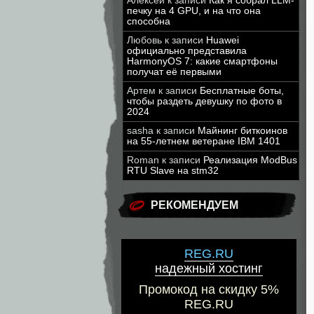
Алексей
к записи
Как я собрал LLM-
печку на 4 GPU, и на что она
способна
Любовь
к записи
Huawei
официально представила
HarmonyOS 7: какие смартфоны
получат её первыми
Артем
к записи
Бесплатные боты,
чтобы раздеть девушку по фото в
2024
sasha
к записи
Майнинг биткоинов
на 55-летнем ветеране IBM 1401
Roman
к записи
Реализация ModBus
RTU Slave на stm32
РЕКОМЕНДУЕМ
REG.RU
надежный хостинг
Промокод на скидку 5%
REG.RU