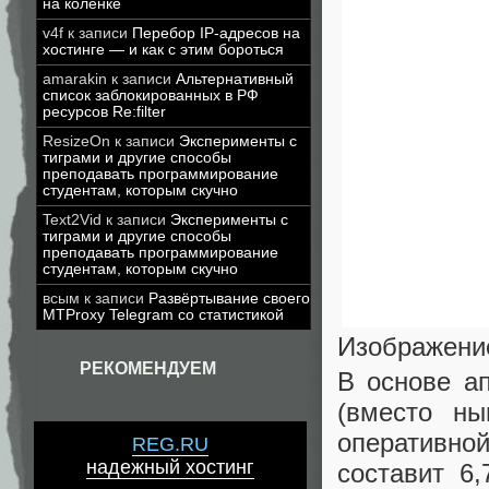
на коленке
v4f
к записи
Перебор IP-адресов на
хостинге — и как с этим бороться
amarakin
к записи
Альтернативный
список заблокированных в РФ
ресурсов Re:filter
ResizeOn
к записи
Эксперименты с
тиграми и другие способы
преподавать программирование
студентам, которым скучно
Text2Vid
к записи
Эксперименты с
тиграми и другие способы
преподавать программирование
студентам, которым скучно
всым
к записи
Развёртывание своего
MTProxy Telegram со статистикой
Изображени
РЕКОМЕНДУЕМ
В основе а
(вместо н
оперативно
REG.RU
надежный хостинг
составит 6