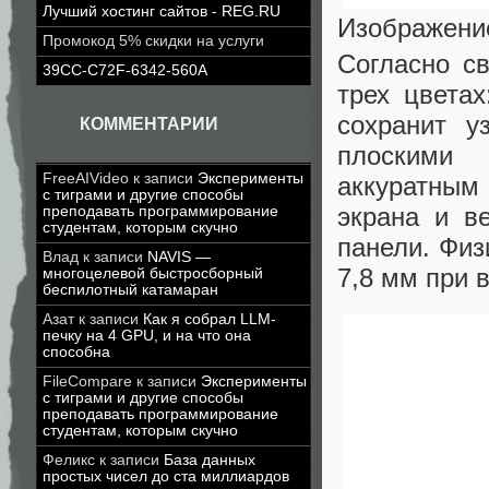
Лучший хостинг сайтов - REG.RU
Изображени
Промокод 5% скидки на услуги
Согласно с
39CC-C72F-6342-560A
трех цвета
сохранит у
КОММЕНТАРИИ
плоскими 
FreeAIVideo
к записи
Эксперименты
аккуратным
с тиграми и другие способы
экрана и в
преподавать программирование
студентам, которым скучно
панели. Физ
Влад
к записи
NAVIS —
7,8 мм при 
многоцелевой быстросборный
беспилотный катамаран
Азат
к записи
Как я собрал LLM-
печку на 4 GPU, и на что она
способна
FileCompare
к записи
Эксперименты
с тиграми и другие способы
преподавать программирование
студентам, которым скучно
Феликс
к записи
База данных
простых чисел до ста миллиардов