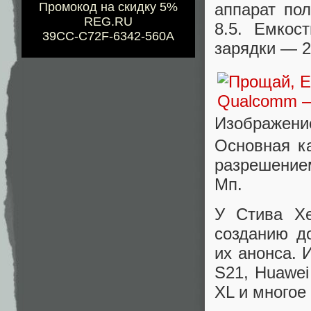
Промокод на скидку 5%
аппарат по
REG.RU
8.5. Емкос
39CC-C72F-6342-560A
зарядки — 2
Изображени
Основная к
разрешение
Мп.
У Стива Х
созданию д
их анонса. 
S21, Huawei 
XL и многое 