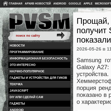
ГЛАВНАЯ
АРХИВ НОВОСТЕЙ
ANDROID
GOOGLE
APPLE
MICROSOF
Прощай, 
получит
показали
НОВОСТИ
2026-05-26
в 1
ПРОГРАММИРОВАНИЕ
Samsung го
ИНФОРМАЦИОННАЯ БЕЗОПАСНОСТЬ
ЭТО ИНТЕРЕСНО
Galaxy A27:
НАУЧНО-ПОПУЛЯРНОЕ
устройства
ГАДЖЕТЫ И УСТРОЙСТВА ДЛЯ ГИКОВ
Хеммерстоф
ТЕКУЧКА
порция ренд
JAVASCRIPT
показано в 
DIY ИЛИ СДЕЛАЙ САМ
о характери
ГАДЖЕТЫ
ANDROID