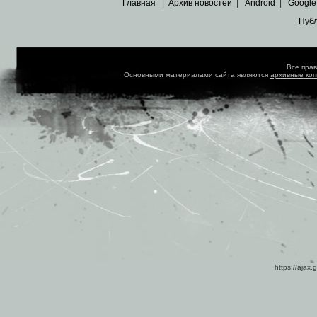
Главная
|
Архив новостей
|
Android
|
Google
Пуб
Все пра
Основными материалами сайта являются
архивные ко
https://ajax.