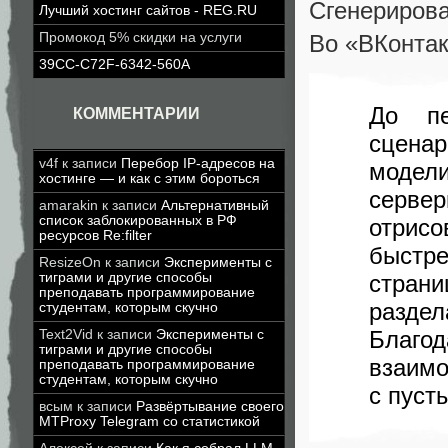
Сгенерирова
Лучший хостинг сайтов - REG.RU
Во «ВКонтак
Промокод 5% скидки на услуги
39CC-C72F-6342-560A
До пе
КОММЕНТАРИИ
сценар
v4f
к записи
Перебор IP-адресов на
модели
хостинге — и как с этим бороться
сервер
amarakin
к записи
Альтернативный
список заблокированных в РФ
отрис
ресурсов Re:filter
быстр
ResizeOn
к записи
Эксперименты с
тиграми и другие способы
страни
преподавать программирование
разде
студентам, которым скучно
Благо
Text2Vid
к записи
Эксперименты с
тиграми и другие способы
взаимо
преподавать программирование
студентам, которым скучно
с пуст
всым
к записи
Развёртывание своего
MTProxy Telegram со статистикой