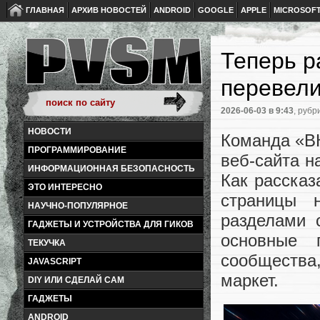
ГЛАВНАЯ
АРХИВ НОВОСТЕЙ
ANDROID
GOOGLE
APPLE
MICROSOF
Теперь р
перевели
2026-06-03
в 9:43
, рубр
НОВОСТИ
Команда «В
ПРОГРАММИРОВАНИЕ
веб-сайта на
ИНФОРМАЦИОННАЯ БЕЗОПАСНОСТЬ
Как рассказ
ЭТО ИНТЕРЕСНО
страницы 
НАУЧНО-ПОПУЛЯРНОЕ
разделами 
ГАДЖЕТЫ И УСТРОЙСТВА ДЛЯ ГИКОВ
основные п
ТЕКУЧКА
сообществ
JAVASCRIPT
маркет.
DIY ИЛИ СДЕЛАЙ САМ
ГАДЖЕТЫ
ANDROID