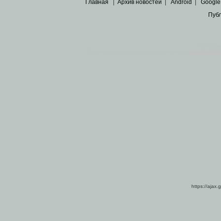
Главная
|
Архив новостей
|
Android
|
Google
Пуб
Все пра
Основными материалами сайта являются
архивные ко
https://ajax.