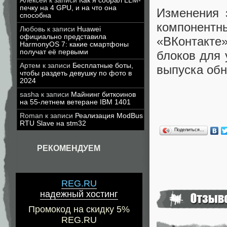
Алексей
к записи
Как я собрал LLM-
печку на 4 GPU, и на что она
Изменения 
способна
компонен
Любовь
к записи
Huawei
официально представила
«ВКонтакте
HarmonyOS 7: какие смартфоны
получат её первыми
блоков для 
Артем
к записи
Бесплатные боты,
выпуска обн
чтобы раздеть девушку по фото в
2024
sasha
к записи
Майнинг биткоинов
на 55-летнем ветеране IBM 1401
Roman
к записи
Реализация ModBus
RTU Slave на stm32
Поделиться…
РЕКОМЕНДУЕМ
REG.RU
надежный хостинг
Промокод на скидку 5%
REG.RU