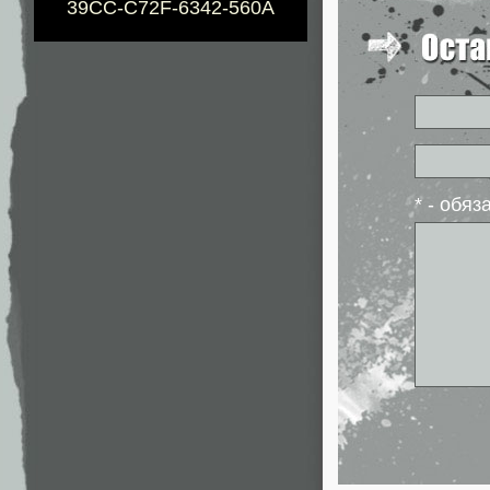
39CC-C72F-6342-560A
* - обя