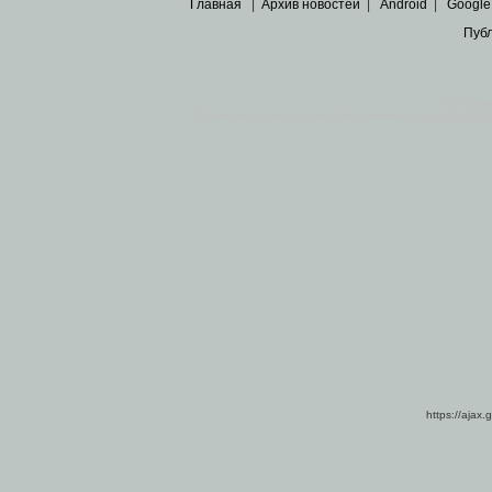
Главная
|
Архив новостей
|
Android
|
Google
Пуб
Все пра
Основными материалами сайта являются
архивные ко
https://ajax.