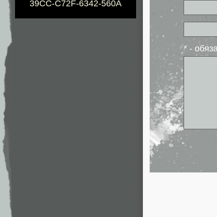
39CC-C72F-6342-560A
* - обя