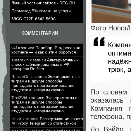
Лучший хостинг сайтов - REG.RU
Промокод 5% скидки на услуги
39CC-C72F-6342-560A
Фото Honor/h
КОММЕНТАРИИ
Компа
v4f
к записи
Перебор IP-адресов на
оптим
хостинге — и как с этим бороться
надёж
amarakin
к записи
Альтернативный
список заблокированных в РФ
трюк, 
ресурсов Re:filter
ResizeOn
к записи
Эксперименты с
тиграми и другие способы
преподавать программирование
студентам, которым скучно
По словам 
Text2Vid
к записи
Эксперименты с
оказалась 
тиграми и другие способы
преподавать программирование
Компания 
студентам, которым скучно
телефона, п
всым
к записи
Развёртывание своего
MTProxy Telegram со статистикой
Ло Вэйбо, 