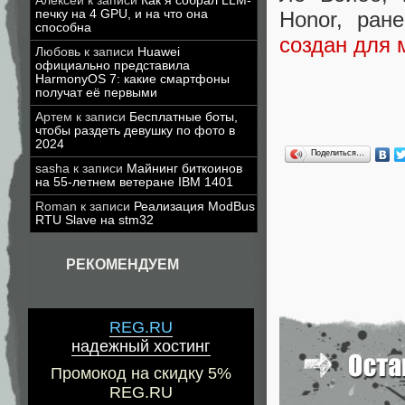
Алексей
к записи
Как я собрал LLM-
печку на 4 GPU, и на что она
Honor, ран
способна
создан для
Любовь
к записи
Huawei
официально представила
HarmonyOS 7: какие смартфоны
получат её первыми
Артем
к записи
Бесплатные боты,
чтобы раздеть девушку по фото в
2024
Поделиться…
sasha
к записи
Майнинг биткоинов
на 55-летнем ветеране IBM 1401
Roman
к записи
Реализация ModBus
RTU Slave на stm32
РЕКОМЕНДУЕМ
REG.RU
надежный хостинг
Промокод на скидку 5%
REG.RU