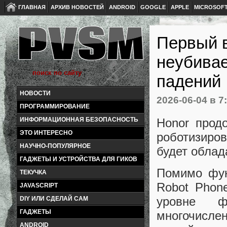
ГЛАВНАЯ
АРХИВ НОВОСТЕЙ
ANDROID
GOOGLE
APPLE
MICROSOF
Первый в
неубива
падений
НОВОСТИ
2026-06-04
в 7
ПРОГРАММИРОВАНИЕ
Honor прод
ИНФОРМАЦИОННАЯ БЕЗОПАСНОСТЬ
ЭТО ИНТЕРЕСНО
роботизиров
НАУЧНО-ПОПУЛЯРНОЕ
будет облад
ГАДЖЕТЫ И УСТРОЙСТВА ДЛЯ ГИКОВ
Помимо фун
ТЕКУЧКА
Robot Phon
JAVASCRIPT
уровне ф
DIY ИЛИ СДЕЛАЙ САМ
ГАДЖЕТЫ
многочисле
ANDROID