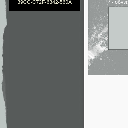
39CC-C72F-6342-560A
* - обя