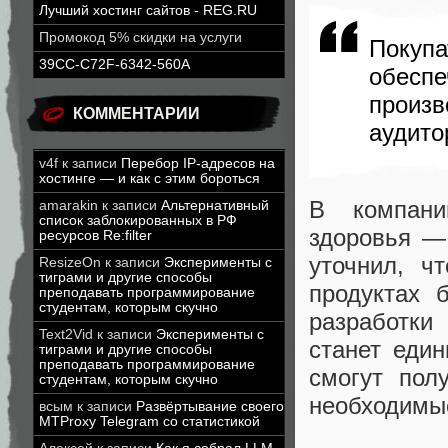
Лучший хостинг сайтов - REG.RU
Промокод 5% скидки на услуги
Покуп
39CC-C72F-6342-560A
обеспе
произ
КОММЕНТАРИИ
аудит
v4f
к записи
Перебор IP-адресов на
хостинге — и как с этим бороться
В компани
amarakin
к записи
Альтернативный
список заблокированных в РФ
здоровья —
ресурсов Re:filter
уточнил, ч
ResizeOn
к записи
Эксперименты с
тиграми и другие способы
продуктах 
преподавать программирование
студентам, которым скучно
разработки
Text2Vid
к записи
Эксперименты с
станет еди
тиграми и другие способы
преподавать программирование
смогут пол
студентам, которым скучно
необходимы
всым
к записи
Развёртывание своего
MTProxy Telegram со статистикой