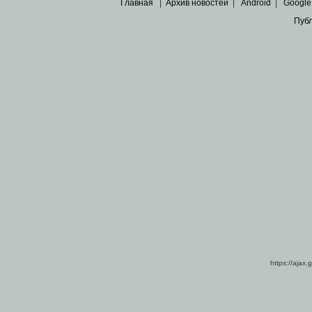
Главная
|
Архив новостей
|
Android
|
Google
Пуб
Все пра
Основными материалами сайта являются
архивные ко
https://ajax.