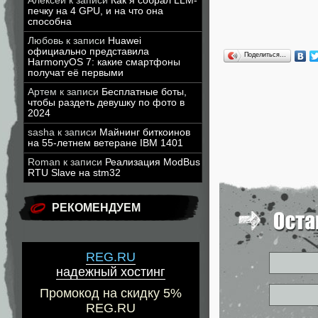
Алексей
к записи
Как я собрал LLM-
печку на 4 GPU, и на что она
способна
Любовь
к записи
Huawei
официально представила
Поделиться…
HarmonyOS 7: какие смартфоны
получат её первыми
Артем
к записи
Бесплатные боты,
чтобы раздеть девушку по фото в
2024
sasha
к записи
Майнинг биткоинов
на 55-летнем ветеране IBM 1401
Roman
к записи
Реализация ModBus
RTU Slave на stm32
РЕКОМЕНДУЕМ
REG.RU
надежный хостинг
Промокод на скидку 5%
REG.RU