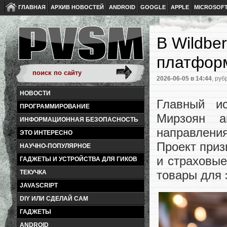
ГЛАВНАЯ
АРХИВ НОВОСТЕЙ
ANDROID
GOOGLE
APPLE
MICROSOF
В Wildbe
платфор
2026-06-05
в 14:44
, руб
НОВОСТИ
Главный и
ПРОГРАММИРОВАНИЕ
Мирзоян ан
ИНФОРМАЦИОННАЯ БЕЗОПАСНОСТЬ
направлен
ЭТО ИНТЕРЕСНО
Проект приз
НАУЧНО-ПОПУЛЯРНОЕ
и страховые
ГАДЖЕТЫ И УСТРОЙСТВА ДЛЯ ГИКОВ
товары для 
ТЕКУЧКА
JAVASCRIPT
DIY ИЛИ СДЕЛАЙ САМ
ГАДЖЕТЫ
ANDROID