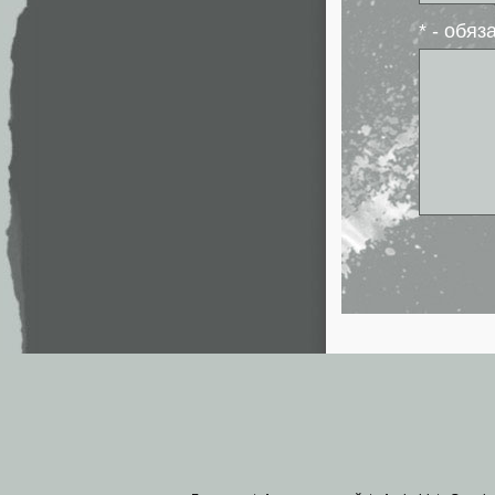
* - обя