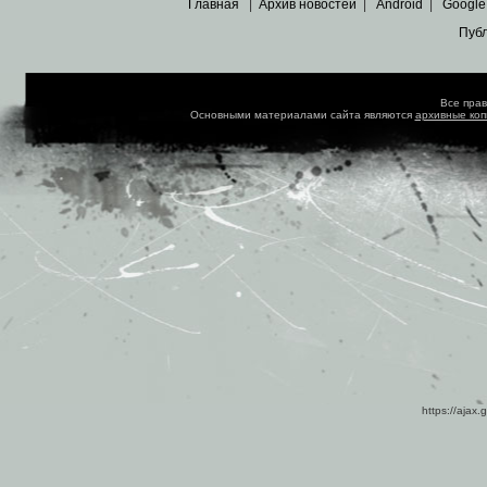
Главная
|
Архив новостей
|
Android
|
Google
Пуб
Все пра
Основными материалами сайта являются
архивные ко
https://ajax.