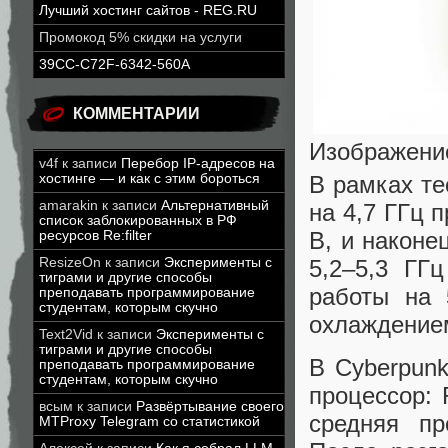
Лучший хостинг сайтов - REG.RU
Промокод 5% скидки на услуги
39CC-C72F-6342-560A
КОММЕНТАРИИ
Изображение
v4f
к записи
Перебор IP-адресов на
В рамках те
хостинге — и как с этим бороться
amarakin
к записи
Альтернативный
на 4,7 ГГц 
список заблокированных в РФ
В, и наконе
ресурсов Re:filter
5,2–5,3 ГГ
ResizeOn
к записи
Эксперименты с
тиграми и другие способы
работы на 
преподавать программирование
студентам, которым скучно
охлаждением
Text2Vid
к записи
Эксперименты с
тиграми и другие способы
В Cyberpunk
преподавать программирование
студентам, которым скучно
процессор:
всым
к записи
Развёртывание своего
средняя пр
MTProxy Telegram со статистикой