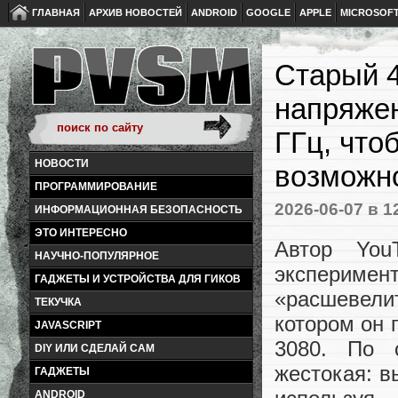
ГЛАВНАЯ
АРХИВ НОВОСТЕЙ
ANDROID
GOOGLE
APPLE
MICROSOF
Старый 4
напряжен
ГГц, что
НОВОСТИ
возможн
ПРОГРАММИРОВАНИЕ
2026-06-07
в 1
ИНФОРМАЦИОННАЯ БЕЗОПАСНОСТЬ
ЭТО ИНТЕРЕСНО
Автор You
НАУЧНО-ПОПУЛЯРНОЕ
эксперим
ГАДЖЕТЫ И УСТРОЙСТВА ДЛЯ ГИКОВ
«расшевели
ТЕКУЧКА
котором он 
JAVASCRIPT
3080. По 
DIY ИЛИ СДЕЛАЙ САМ
жестокая: в
ГАДЖЕТЫ
ANDROID