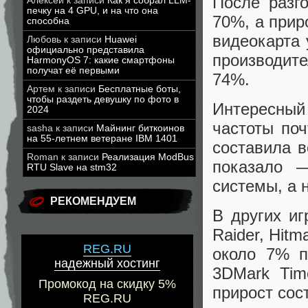
После разг
Алексей
к записи
Как я собрал LLM-
печку на 4 GPU, и на что она
70%, а прир
способна
видеокарта 
Любовь
к записи
Huawei
официально представила
производите
HarmonyOS 7: какие смартфоны
получат её первыми
74%.
Артем
к записи
Бесплатные боты,
чтобы раздеть девушку по фото в
Интересный
2024
частоты по
sasha
к записи
Майнинг биткоинов
на 55-летнем ветеране IBM 1401
составила в
Roman
к записи
Реализация ModBus
показало 
RTU Slave на stm32
системы, а 
РЕКОМЕНДУЕМ
В других иг
Raider, Hitm
REG.RU
около 7% п
надежный хостинг
3DMark Tim
Промокод на скидку 5%
прирост сос
REG.RU