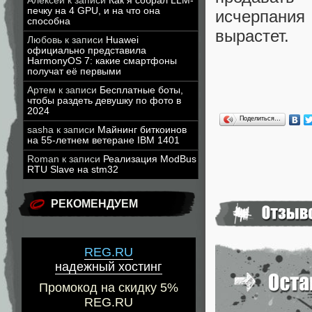
Алексей
к записи
Как я собрал LLM-
печку на 4 GPU, и на что она
исчерпания 
способна
вырастет.
Любовь
к записи
Huawei
официально представила
HarmonyOS 7: какие смартфоны
получат её первыми
Артем
к записи
Бесплатные боты,
чтобы раздеть девушку по фото в
2024
Поделиться…
sasha
к записи
Майнинг биткоинов
на 55-летнем ветеране IBM 1401
Roman
к записи
Реализация ModBus
RTU Slave на stm32
РЕКОМЕНДУЕМ
REG.RU
надежный хостинг
Промокод на скидку 5%
REG.RU