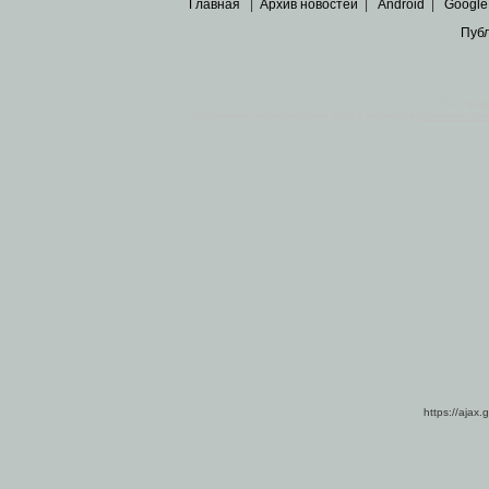
Главная
|
Архив новостей
|
Android
|
Google
Пуб
Все пра
Основными материалами сайта являются
архивные ко
https://ajax.