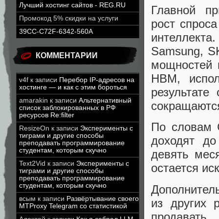
Лучший хостинг сайтов - REG.RU
Главной пр
Промокод 5% скидки на услуги
рост спроса
39CC-C72F-6342-560A
интеллекта
Samsung, SK
КОММЕНТАРИИ
мощностей 
HBM, испол
v4f
к записи
Перебор IP-адресов на
хостинге — и как с этим бороться
результате
amarakin
к записи
Альтернативный
сокращаютс
список заблокированных в РФ
ресурсов Re:filter
По словам 
ResizeOn
к записи
Эксперименты с
тиграми и другие способы
доходят до
преподавать программирование
студентам, которым скучно
девять мес
Text2Vid
к записи
Эксперименты с
остается ис
тиграми и другие способы
преподавать программирование
студентам, которым скучно
Дополнител
всым
к записи
Развёртывание своего
из других 
MTProxy Telegram со статистикой
продавать