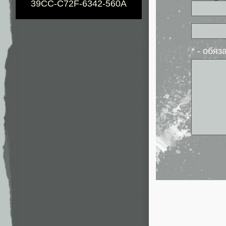
39CC-C72F-6342-560A
* - обя