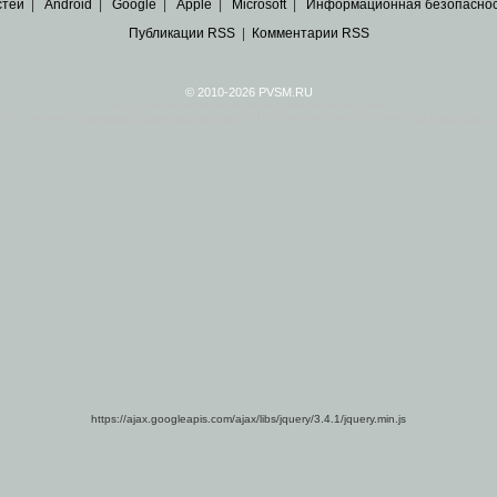
стей
|
Android
|
Google
|
Apple
|
Microsoft
|
Информационная безопасно
Публикации RSS
|
Комментарии RSS
© 2010-2026 PVSM.RU
Все права на материалы принадлежат их авторам.
сайта являются
архивные копии материалов
по ИТ тематике Рунета, взятые
из открытых и 
https://ajax.googleapis.com/ajax/libs/jquery/3.4.1/jquery.min.js