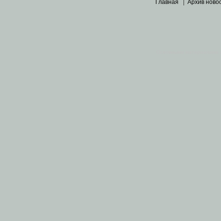
Главная
|
Архив ново
Основными материалами 