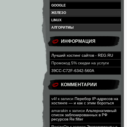
GOOGLE
ЖЕЛЕЗО
LINUX
АЛГОРИТМЫ
ИНФОРМАЦИЯ
Лучший хостинг сайтов - REG.RU
Промокод 5% скидки на услуги
39CC-C72F-6342-560A
КОММЕНТАРИИ
v4f
к записи
Перебор IP-адресов на
хостинге — и как с этим бороться
amarakin
к записи
Альтернативный
список заблокированных в РФ
ресурсов Re:filter
ResizeOn
к записи
Эксперименты с