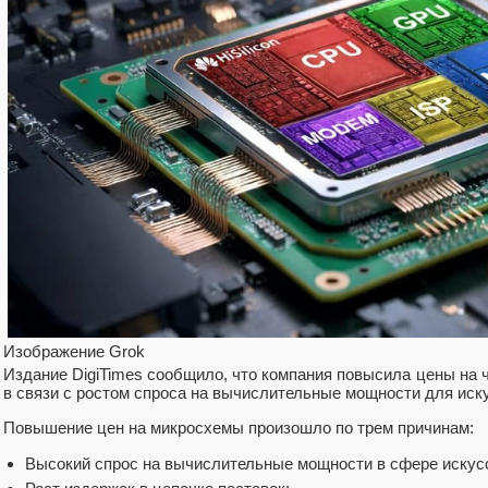
Изображение Grok
Издание DigiTimes сообщило, что компания повысила цены на 
в связи с ростом спроса на вычислительные мощности для иску
Повышение цен на микросхемы произошло по трем причинам:
Высокий спрос на вычислительные мощности в сфере искусс