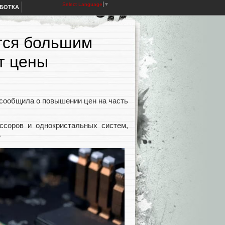
Select Language
▼
АБОТКА
тся большим
т цены
 сообщила о повышении цен на часть
ессоров и однокристальных систем,
.