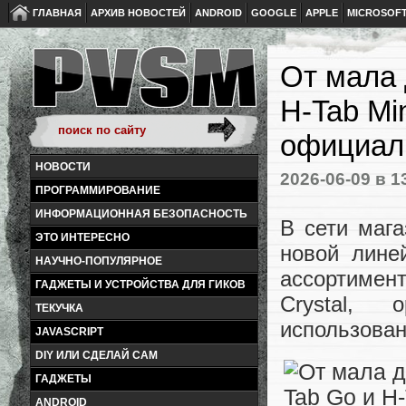
ГЛАВНАЯ
АРХИВ НОВОСТЕЙ
ANDROID
GOOGLE
APPLE
MICROSOF
От мала 
H-Tab Min
официал
НОВОСТИ
2026-06-09
в 1
ПРОГРАММИРОВАНИЕ
ИНФОРМАЦИОННАЯ БЕЗОПАСНОСТЬ
В сети маг
ЭТО ИНТЕРЕСНО
новой лине
НАУЧНО-ПОПУЛЯРНОЕ
ассортимент
ГАДЖЕТЫ И УСТРОЙСТВА ДЛЯ ГИКОВ
Crystal, 
ТЕКУЧКА
использован
JAVASCRIPT
DIY ИЛИ СДЕЛАЙ САМ
ГАДЖЕТЫ
ANDROID