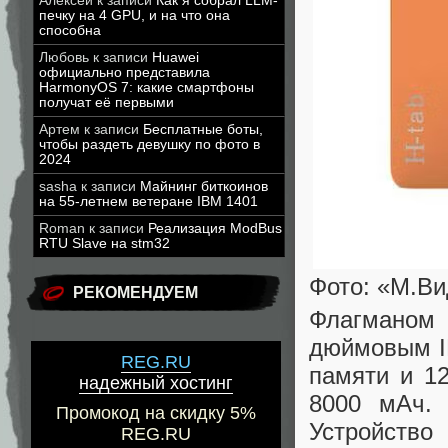
Алексей
к записи
Как я собрал LLM-
печку на 4 GPU, и на что она
способна
Любовь
к записи
Huawei
официально представила
HarmonyOS 7: какие смартфоны
получат её первыми
Артем
к записи
Бесплатные боты,
чтобы раздеть девушку по фото в
2024
sasha
к записи
Майнинг биткоинов
на 55-летнем ветеране IBM 1401
Roman
к записи
Реализация ModBus
RTU Slave на stm32
Фото: «М.Вид
РЕКОМЕНДУЕМ
Флагманом
дюймовым IP
REG.RU
памяти и 1
надежный хостинг
8000 мАч.
Промокод на скидку 5%
Устройство
REG.RU