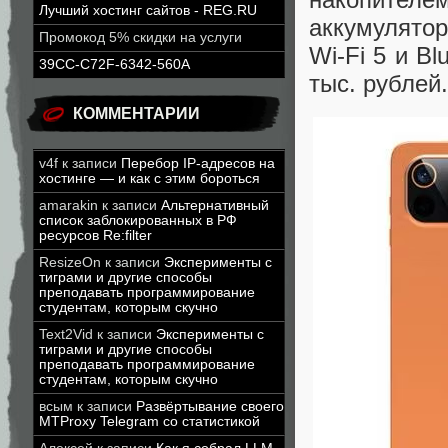
Лучший хостинг сайтов - REG.RU
аккумулято
Промокод 5% скидки на услуги
Wi-Fi 5 и Bl
39CC-C72F-6342-560A
тыс. рублей.
КОММЕНТАРИИ
v4f
к записи
Перебор IP-адресов на
хостинге — и как с этим бороться
amarakin
к записи
Альтернативный
список заблокированных в РФ
ресурсов Re:filter
ResizeOn
к записи
Эксперименты с
тиграми и другие способы
преподавать программирование
студентам, которым скучно
Text2Vid
к записи
Эксперименты с
тиграми и другие способы
преподавать программирование
студентам, которым скучно
всым
к записи
Развёртывание своего
MTProxy Telegram со статистикой