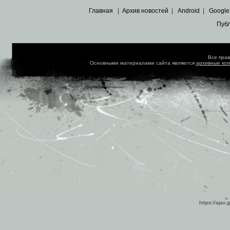
Главная
|
Архив новостей
|
Android
|
Google
Пуб
Все пра
Основными материалами сайта являются
архивные ко
https://ajax.