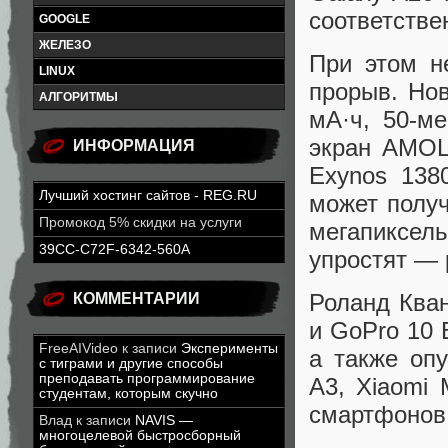
соответстве
GOOGLE
ЖЕЛЕЗО
При этом не
LINUX
прорыв. Но
АЛГОРИТМЫ
мА·ч, 50-м
экран AMOL
ИНФОРМАЦИЯ
Exynos 138
Лучший хостинг сайтов - REG.RU
может получ
Промокод 5% скидки на услуги
мегапиксель
39CC-C72F-6342-560A
упростят — 
Роланд Кван
КОММЕНТАРИИ
и GoPro 10 
FreeAIVideo
к записи
Эксперименты
а также оп
с тиграми и другие способы
преподавать программирование
A3, Xiaomi 
студентам, которым скучно
смартфонов
Влад
к записи
NAVIS —
многоцелевой быстросборный