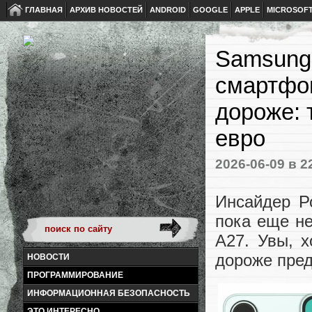
ГЛАВНАЯ
АРХИВ НОВОСТЕЙ
ANDROID
GOOGLE
APPLE
MICROSOF
Samsung
смартфон
дороже: 
евро
2026-06-09
в 2
Инсайдер Р
пока еще н
A27. Увы, х
дороже пре
НОВОСТИ
ПРОГРАММИРОВАНИЕ
ИНФОРМАЦИОННАЯ БЕЗОПАСНОСТЬ
ЭТО ИНТЕРЕСНО