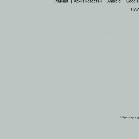
Главная
|
Архив новостей
|
Android
|
Google
Пуб
Все пра
Основными материалами сайта являются
архивные ко
https://ajax.