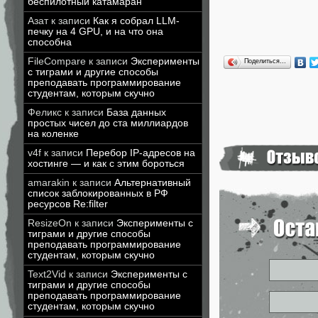
беспилотный катамаран
Азат
к записи
Как я собрал LLM-
печку на 4 GPU, и на что она
способна
FileCompare
к записи
Эксперименты
Поделиться…
с тиграми и другие способы
преподавать программирование
студентам, которым скучно
Феликс
к записи
База данных
простых чисел до ста миллиардов
на коленке
v4f
к записи
Перебор IP-адресов на
хостинге — и как с этим бороться
amarakin
к записи
Альтернативный
список заблокированных в РФ
ресурсов Re:filter
ResizeOn
к записи
Эксперименты с
тиграми и другие способы
преподавать программирование
студентам, которым скучно
Text2Vid
к записи
Эксперименты с
тиграми и другие способы
преподавать программирование
студентам, которым скучно