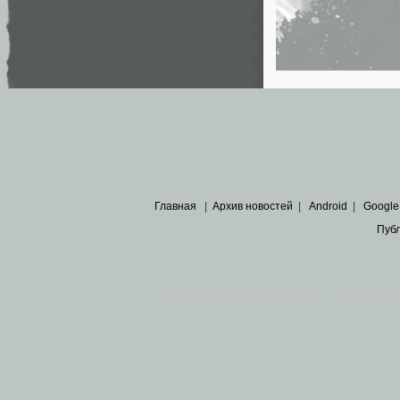
Главная
|
Архив новостей
|
Android
|
Google
Пуб
Все пра
Основными материалами сайта являются
архивные ко