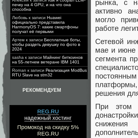
Алексей
к записи
Как я собрал LLM-
рынка, с 
печку на 4 GPU, и на что она
активно ан
способна
могло при
Любовь
к записи
Huawei
официально представила
работе леги
HarmonyOS 7: какие смартфоны
получат её первыми
Сетевой инж
Артем
к записи
Бесплатные боты,
чтобы раздеть девушку по фото в
мае и июне
2024
сегмента п
sasha
к записи
Майнинг биткоинов
на 55-летнем ветеране IBM 1401
специалис
Roman
к записи
Реализация ModBus
постоянн
RTU Slave на stm32
платформы,
РЕКОМЕНДУЕМ
решения для
При этом 
REG.RU
донастройк
надежный хостинг
снижения 
Промокод на скидку 5%
дополните
REG.RU