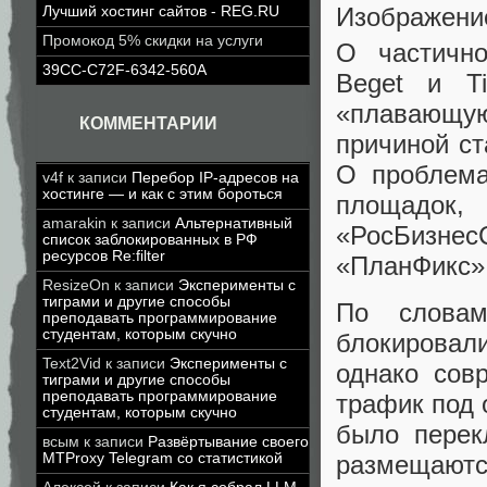
Изображени
Лучший хостинг сайтов - REG.RU
Промокод 5% скидки на услуги
О частично
39CC-C72F-6342-560A
Beget и T
«плавающую
КОММЕНТАРИИ
причиной с
О проблема
v4f
к записи
Перебор IP-адресов на
хостинге — и как с этим бороться
площадок
amarakin
к записи
Альтернативный
«РосБизн
список заблокированных в РФ
ресурсов Re:filter
«ПланФикс»
ResizeOn
к записи
Эксперименты с
тиграми и другие способы
По словам
преподавать программирование
студентам, которым скучно
блокировал
Text2Vid
к записи
Эксперименты с
однако сов
тиграми и другие способы
преподавать программирование
трафик под 
студентам, которым скучно
было перек
всым
к записи
Развёртывание своего
размещают
MTProxy Telegram со статистикой