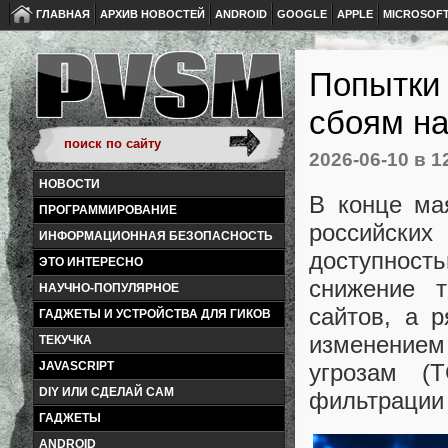
ГЛАВНАЯ
АРХИВ НОВОСТЕЙ
ANDROID
GOOGLE
APPLE
MICROSOF
Попытки 
сбоям на
2026-06-10
в 1
НОВОСТИ
В конце ма
ПРОГРАММИРОВАНИЕ
российски
ИНФОРМАЦИОННАЯ БЕЗОПАСНОСТЬ
доступност
ЭТО ИНТЕРЕСНО
снижение 
НАУЧНО-ПОПУЛЯРНОЕ
сайтов, а 
ГАДЖЕТЫ И УСТРОЙСТВА ДЛЯ ГИКОВ
изменением
ТЕКУЧКА
угрозам (
JAVASCRIPT
DIY ИЛИ СДЕЛАЙ САМ
фильтрации 
ГАДЖЕТЫ
ANDROID