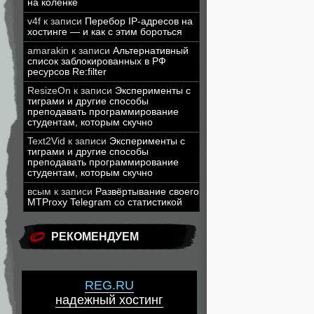
на коленке
v4f
к записи
Перебор IP-адресов на
хостинге — и как с этим бороться
amarakin
к записи
Альтернативный
список заблокированных в РФ
ресурсов Re:filter
ResizeOn
к записи
Эксперименты с
тиграми и другие способы
преподавать программирование
студентам, которым скучно
Text2Vid
к записи
Эксперименты с
тиграми и другие способы
преподавать программирование
студентам, которым скучно
всым
к записи
Развёртывание своего
MTProxy Telegram со статистикой
РЕКОМЕНДУЕМ
REG.RU
надежный хостинг