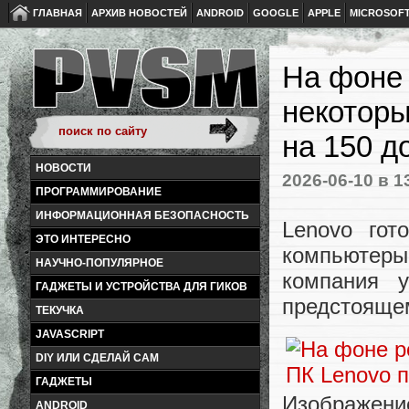
ГЛАВНАЯ
АРХИВ НОВОСТЕЙ
ANDROID
GOOGLE
APPLE
MICROSOF
На фоне
некоторы
на 150 д
НОВОСТИ
2026-06-10
в 1
ПРОГРАММИРОВАНИЕ
ИНФОРМАЦИОННАЯ БЕЗОПАСНОСТЬ
Lenovo гот
ЭТО ИНТЕРЕСНО
компьютеры 
НАУЧНО-ПОПУЛЯРНОЕ
компания 
ГАДЖЕТЫ И УСТРОЙСТВА ДЛЯ ГИКОВ
предстоящем
ТЕКУЧКА
JAVASCRIPT
DIY ИЛИ СДЕЛАЙ САМ
ГАДЖЕТЫ
Изображение
ANDROID