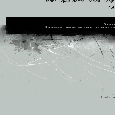
Главная
|
Архив новостей
|
Android
|
Google
Пуб
Все пра
Основными материалами сайта являются
архивные ко
https://ajax.