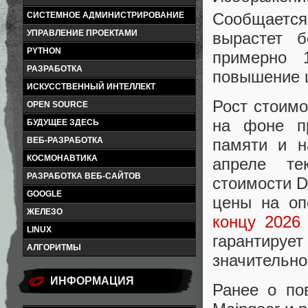
Сообщается
СИСТЕМНОЕ АДМИНИСТРИРОВАНИЕ
УПРАВЛЕНИЕ ПРОЕКТАМИ
вырастет 
PYTHON
примерно 
РАЗРАБОТКА
повышение ц
ИСКУССТВЕННЫЙ ИНТЕЛЛЕКТ
Рост стоимо
OPEN SOURCE
на фоне пр
БУДУЩЕЕ ЗДЕСЬ
ВЕБ-РАЗРАБОТКА
памяти и н
КОСМОНАВТИКА
апреле те
РАЗРАБОТКА ВЕБ-САЙТОВ
стоимости D
GOOGLE
цены на о
ЖЕЛЕЗО
концу 2026 
LINUX
гарантиру
АЛГОРИТМЫ
значительно
ИНФОРМАЦИЯ
Ранее о по