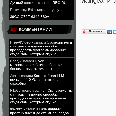
Maingear и 
Лучший хостинг сайтов - REG.RU
Промокод 5% скидки на услуги
39CC-C72F-6342-560A
КОММЕНТАРИИ
Поделиться…
FreeAIVideo
к записи
Эксперименты
с тиграми и другие способы
преподавать программирование
студентам, которым скучно
Влад
к записи
NAVIS —
многоцелевой быстросборный
беспилотный катамаран
Азат
к записи
Как я собрал LLM-
печку на 4 GPU, и на что она
способна
FileCompare
к записи
Эксперименты
с тиграми и другие способы
преподавать программирование
студентам, которым скучно
Феликс
к записи
База данных
простых чисел до ста миллиардов