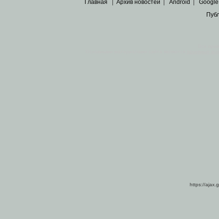
Главная
|
Архив новостей
|
Android
|
Google
Пуб
Все пра
Основными материалами сайта являются
архивные ко
https://ajax.