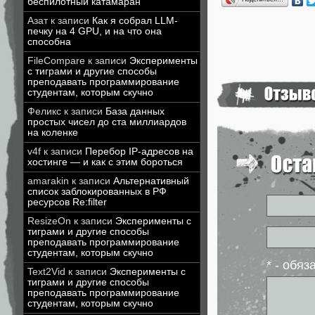
беспилотный катамаран
Азат
к записи
Как я собрал LLM-
печку на 4 GPU, и на что она
способна
FileCompare
к записи
Эксперименты
с тиграми и другие способы
преподавать программирование
студентам, которым скучно
Феликс
к записи
База данных
простых чисел до ста миллиардов
на коленке
v4f
к записи
Перебор IP-адресов на
хостинге — и как с этим бороться
amarakin
к записи
Альтернативный
список заблокированных в РФ
ресурсов Re:filter
ResizeOn
к записи
Эксперименты с
тиграми и другие способы
преподавать программирование
студентам, которым скучно
* - обя
Text2Vid
к записи
Эксперименты с
тиграми и другие способы
преподавать программирование
студентам, которым скучно