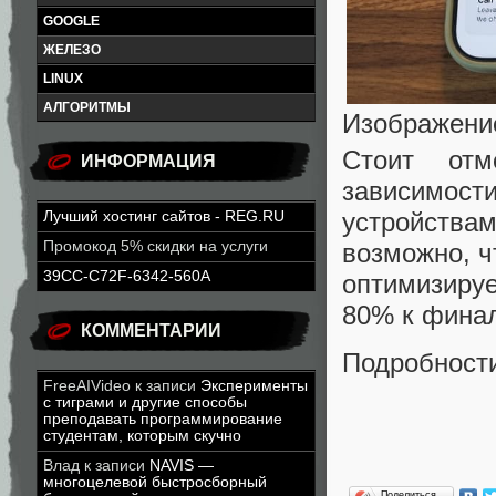
GOOGLE
ЖЕЛЕЗО
LINUX
АЛГОРИТМЫ
Изображени
Стоит отм
ИНФОРМАЦИЯ
зависимост
устройств
Лучший хостинг сайтов - REG.RU
возможно, ч
Промокод 5% скидки на услуги
39CC-C72F-6342-560A
оптимизируе
80% к финал
КОММЕНТАРИИ
Подробности
FreeAIVideo
к записи
Эксперименты
с тиграми и другие способы
преподавать программирование
студентам, которым скучно
Влад
к записи
NAVIS —
многоцелевой быстросборный
Поделиться…