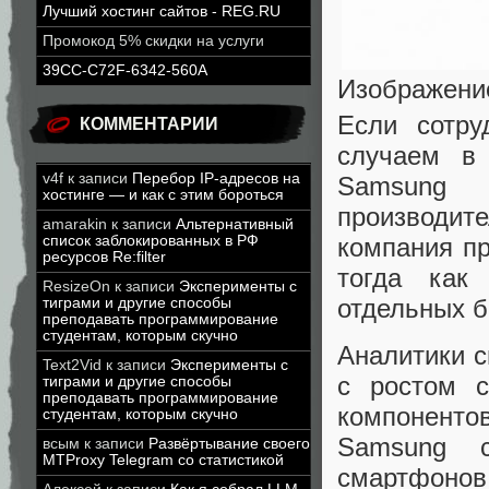
Лучший хостинг сайтов - REG.RU
Промокод 5% скидки на услуги
39CC-C72F-6342-560A
Изображени
Если сотру
КОММЕНТАРИИ
случаем в 
v4f
к записи
Перебор IP-адресов на
Samsung 
хостинге — и как с этим бороться
производит
amarakin
к записи
Альтернативный
компания пр
список заблокированных в РФ
ресурсов Re:filter
тогда как
ResizeOn
к записи
Эксперименты с
отдельных б
тиграми и другие способы
преподавать программирование
студентам, которым скучно
Аналитики 
Text2Vid
к записи
Эксперименты с
с ростом 
тиграми и другие способы
преподавать программирование
компоненто
студентам, которым скучно
Samsung с
всым
к записи
Развёртывание своего
MTProxy Telegram со статистикой
смартфонов