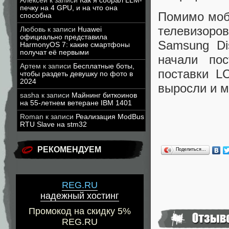
Алексей
к записи
Как я собрал LLM-
печку на 4 GPU, и на что она
Помимо моби
способна
телевизоров
Любовь
к записи
Huawei
официально представила
Samsung Di
HarmonyOS 7: какие смартфоны
получат её первыми
начали пос
Артем
к записи
Бесплатные боты,
поставки L
чтобы раздеть девушку по фото в
2024
выросли и м
sasha
к записи
Майнинг биткоинов
на 55-летнем ветеране IBM 1401
Roman
к записи
Реализация ModBus
RTU Slave на stm32
РЕКОМЕНДУЕМ
Поделиться…
REG.RU
надежный хостинг
Промокод на скидку 5%
REG.RU