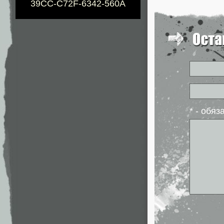
39CC-C72F-6342-560A
* - обя