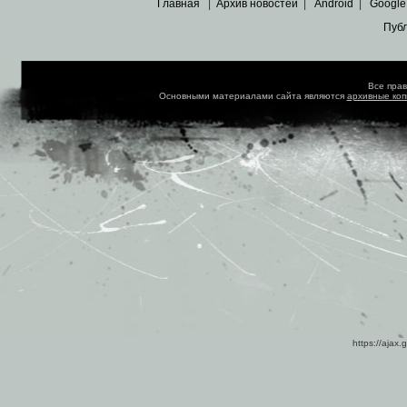
Главная
|
Архив новостей
|
Android
|
Google
Пуб
Все пра
Основными материалами сайта являются
архивные ко
https://ajax.