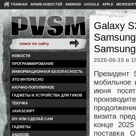
ГЛАВНАЯ
АРХИВ НОВОСТЕЙ
ANDROID
GOOGLE
APPLE
MICROSOF
Galaxy S
Samsung 
Samsung 
НОВОСТИ
2026-06-15
в 1
ПРОГРАММИРОВАНИЕ
Президент 
ИНФОРМАЦИОННАЯ БЕЗОПАСНОСТЬ
ЭТО ИНТЕРЕСНО
мобильное 
НАУЧНО-ПОПУЛЯРНОЕ
июня посе
ГАДЖЕТЫ И УСТРОЙСТВА ДЛЯ ГИКОВ
производи
ТЕКУЧКА
продолжение
JAVASCRIPT
визита пре
DIY ИЛИ СДЕЛАЙ САМ
конце 2025
ГАДЖЕТЫ
поставка O
ANDROID