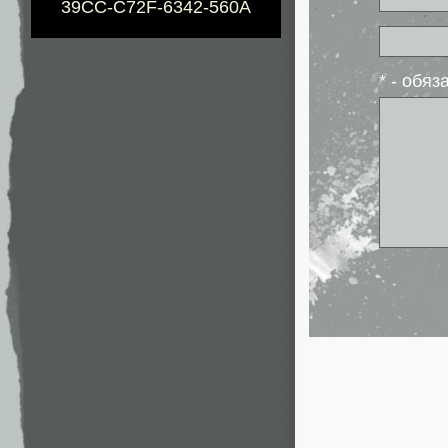
39CC-C72F-6342-560A
* - обя