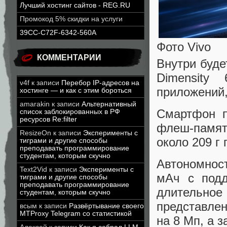
Лучший хостинг сайтов - REG.RU
Промокод 5% скидки на услуги
39CC-C72F-6342-560A
Фото Vivo
КОММЕНТАРИИ
Внутри буде
Dimensity
v4f
к записи
Перебор IP-адресов на
приложений,
хостинге — и как с этим бороться
amarakin
к записи
Альтернативный
Смартфон п
список заблокированных в РФ
ресурсов Re:filter
флеш-памят
ResizeOn
к записи
Эксперименты с
около 209 г
тиграми и другие способы
преподавать программирование
студентам, которым скучно
Автономност
Text2Vid
к записи
Эксперименты с
мАч с подд
тиграми и другие способы
преподавать программирование
длительно
студентам, которым скучно
представле
всым
к записи
Развёртывание своего
MTProxy Telegram со статистикой
на 8 Мп, а з