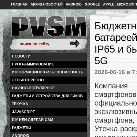
ГЛАВНАЯ
АРХИВ НОВОСТЕЙ
ANDROID
GOOGLE
APPLE
MICROSOF
Бюджетны
батареей
IP65 и бы
НОВОСТИ
5G
ПРОГРАММИРОВАНИЕ
2026-06-16
в 7
ИНФОРМАЦИОННАЯ БЕЗОПАСНОСТЬ
ЭТО ИНТЕРЕСНО
Компания 
НАУЧНО-ПОПУЛЯРНОЕ
смартфонов 
ГАДЖЕТЫ И УСТРОЙСТВА ДЛЯ ГИКОВ
официальн
ТЕКУЧКА
эксклюзив
JAVASCRIPT
смартфона,
DIY ИЛИ СДЕЛАЙ САМ
Утечка раск
ГАДЖЕТЫ
ANDROID