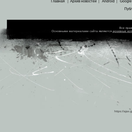
Главная
|
Архив новостей
|
Android
|
Google
Пуб
Все пра
Основными материалами сайта являются
архивные ко
https://ajax.