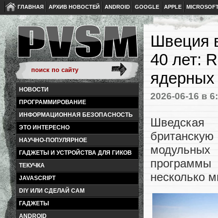
ГЛАВНАЯ
АРХИВ НОВОСТЕЙ
ANDROID
GOOGLE
APPLE
MICROSOF
Швеция в
40 лет: 
ядерных 
НОВОСТИ
2026-06-16
в 6
ПРОГРАММИРОВАНИЕ
ИНФОРМАЦИОННАЯ БЕЗОПАСНОСТЬ
Шведская э
ЭТО ИНТЕРЕСНО
британскую
НАУЧНО-ПОПУЛЯРНОЕ
модульных 
ГАДЖЕТЫ И УСТРОЙСТВА ДЛЯ ГИКОВ
программы 
ТЕКУЧКА
несколько м
JAVASCRIPT
DIY ИЛИ СДЕЛАЙ САМ
ГАДЖЕТЫ
ANDROID