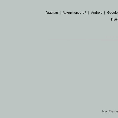
Главная
|
Архив новостей
|
Android
|
Google
Пуб
Все пра
Основными материалами сайта являются
архивные ко
https://ajax.