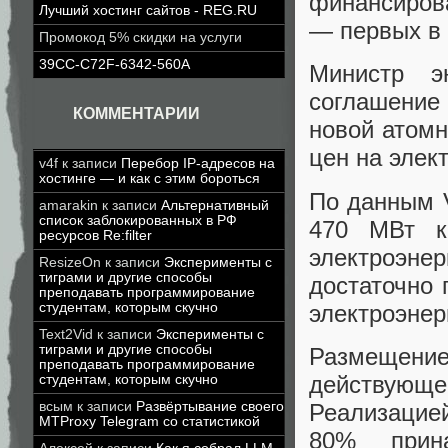
финансиров
Лучший хостинг сайтов - REG.RU
— первых в 
Промокод 5% скидки на услуги
39CC-C72F-6342-560A
Министр э
соглашение 
КОММЕНТАРИИ
новой атомн
цен на элек
v4f
к записи
Перебор IP-адресов на
хостинге — и как с этим бороться
По данным V
amarakin
к записи
Альтернативный
список заблокированных в РФ
470 МВт к
ресурсов Re:filter
электроэнерг
ResizeOn
к записи
Эксперименты с
тиграми и другие способы
достаточно 
преподавать программирование
электроэнер
студентам, которым скучно
Text2Vid
к записи
Эксперименты с
тиграми и другие способы
Размещени
преподавать программирование
действующ
студентам, которым скучно
Реализацией
всым
к записи
Развёртывание своего
MTProxy Telegram со статистикой
80% прина