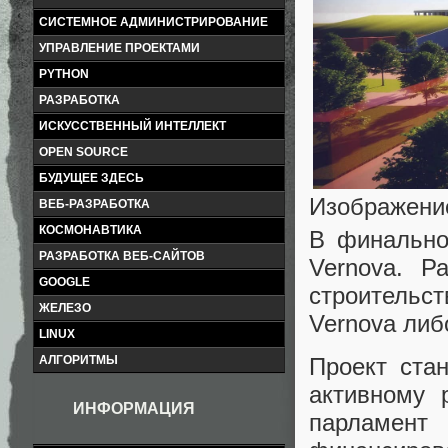
СИСТЕМНОЕ АДМИНИСТРИРОВАНИЕ
УПРАВЛЕНИЕ ПРОЕКТАМИ
PYTHON
РАЗРАБОТКА
ИСКУССТВЕННЫЙ ИНТЕЛЛЕКТ
OPEN SOURCE
БУДУЩЕЕ ЗДЕСЬ
Изображение
ВЕБ-РАЗРАБОТКА
КОСМОНАВТИКА
В финально
РАЗРАБОТКА ВЕБ-САЙТОВ
Vernova. Р
GOOGLE
строительс
ЖЕЛЕЗО
Vernova либ
LINUX
АЛГОРИТМЫ
Проект ста
активному 
ИНФОРМАЦИЯ
парламент