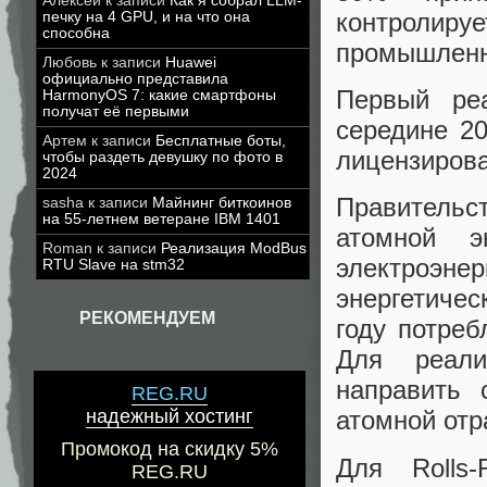
Алексей
к записи
Как я собрал LLM-
контроли
печку на 4 GPU, и на что она
способна
промышленн
Любовь
к записи
Huawei
официально представила
Первый ре
HarmonyOS 7: какие смартфоны
получат её первыми
середине 2
Артем
к записи
Бесплатные боты,
лицензирова
чтобы раздеть девушку по фото в
2024
Правитель
sasha
к записи
Майнинг биткоинов
на 55-летнем ветеране IBM 1401
атомной э
Roman
к записи
Реализация ModBus
электроэ
RTU Slave на stm32
энергетичес
РЕКОМЕНДУЕМ
году потреб
Для реали
направить 
REG.RU
надежный хостинг
атомной отр
Промокод на скидку 5%
Для Rolls
REG.RU